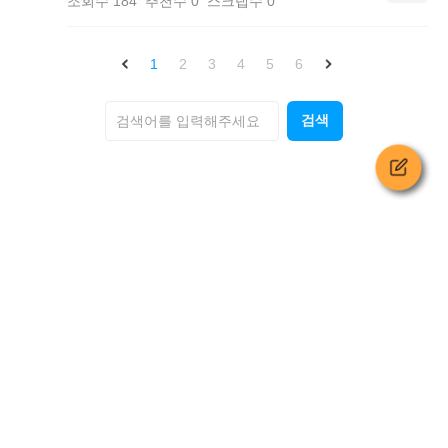
조회수
184
추천수
0
스크랩수
0
1
2
3
4
5
6
검색