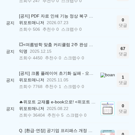
조회수
247
추천수
0
스크랩수
0
[공지] PDF 자료 인쇄 기능 정상 복구 안내
0
위포트매니저
2026.07.23
공지
댓글
조회수
506
추천수
0
스크랩수
0
💥<여름방학 맞춤 커리큘럼 2주 완성 무료 스터디> 모집 시작!
67
익명
2025.12.15
공지
댓글
조회수
4450
추천수
0
스크랩수
0
[공지] 크롬 플레이어 초기화 실패 - 오류 조치 방법 안내 (Chrome 142 버전, Edge)
1
위포트매니저
2025.11.05
공지
댓글
조회수
7768
추천수
1
스크랩수
0
🔥위포트 교재를 e-book으로! <위포트 스마트학습실>
0
위포트매니저
2025.08.22
공지
댓글
조회수
36404
추천수
5
스크랩수
0
Q. [환급·연장] 공기업 프리패스 개정 안내 (25.01.21 18:00~)
0