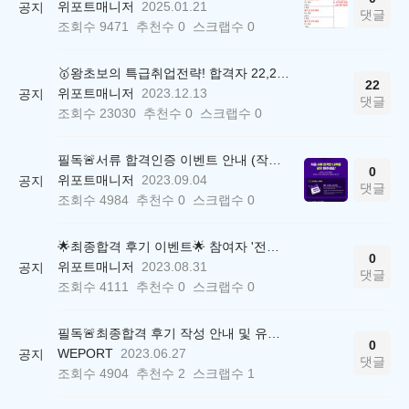
위포트매니저
2025.01.21
공지
댓글
조회수
9471
추천수
0
스크랩수
0
🥇왕초보의 특급취업전략! 합격자 22,244명 배출한 전문가와 함께 직무탐색부터 면접까지 완벽대비
22
위포트매니저
2023.12.13
공지
댓글
조회수
23030
추천수
0
스크랩수
0
필독🚨서류 합격인증 이벤트 안내 (작성 양식)
0
위포트매니저
2023.09.04
공지
댓글
조회수
4984
추천수
0
스크랩수
0
🌟최종합격 후기 이벤트🌟 참여자 '전원' 백화점상품권 증정
0
위포트매니저
2023.08.31
공지
댓글
조회수
4111
추천수
0
스크랩수
0
필독🚨최종합격 후기 작성 안내 및 유의사항
0
WEPORT
2023.06.27
공지
댓글
조회수
4904
추천수
2
스크랩수
1