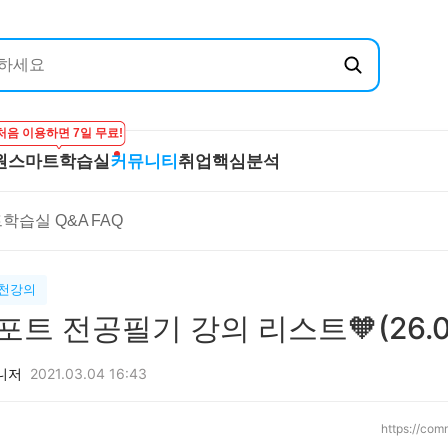
처음 이용하면 7일 무료!
원
스마트학습실
커뮤니티
취업핵심분석
엔지닉
공무원
스마트학습실
커뮤니티
취
학습실 Q&A
FAQ
온라인 강의
학습하기
BEST 게시글
기
실
프리패스
시험보기
최종합격후기
산
마이노트
강의 Q&A
전
추천강의
스마트학습실 Q&A
직
포트 전공필기 강의 리스트🧡(26.05.
FAQ
합격
니저
2021.03.04 16:43
https://co