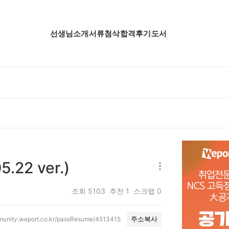
선생님소개
서류첨삭
합격후기
도서
업핵심분석
업핵심분석
업핵심분석
공핵심분석
무핵심분석
22 ver.)
자소서 핵심분석
조회
5103
추천
1
스크랩
0
mmunity.weport.co.kr/passResume/4513415
주소복사