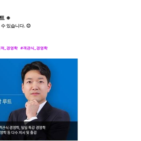
트 ※
 있습니다. 😊
지엽적_경영학 #객관식_경영학