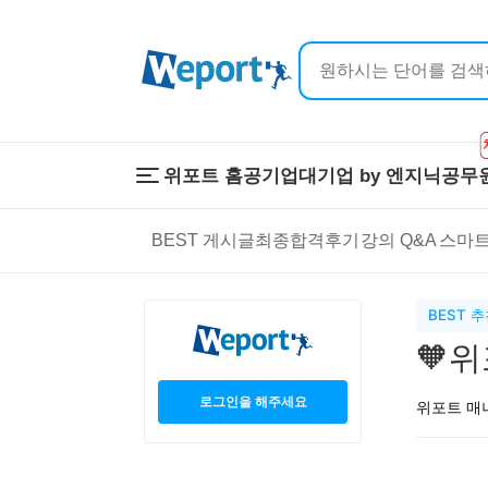
위포트 홈
공기업
대기업 by 엔지닉
공무
위포트 홈
공기업
대기업 by 
BEST 게시글
최종합격후기
강의 Q&A
스마트
온라인 강의
이공계 강의
프리패스
스마트학습
스마트학습실
학원 강의
BEST 
1:1 컨설팅
🧡위
로그인을 해주세요
위포트 매