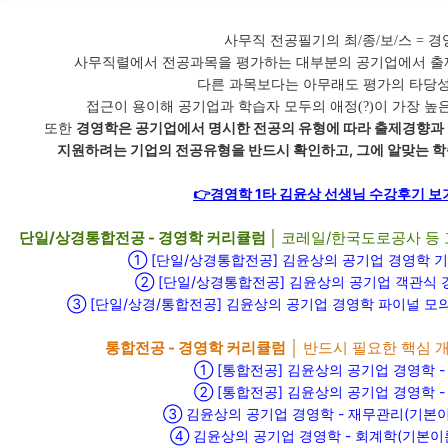
사무직 전공필기의 최/종/보/스 = 경
사무직렬에서 전공과목을 평가하는 대부분의 공기업에서 출
다른 과목보다는 아무래도 평가의 타당성
접근이 용이해 공기업과 학습자 모두의 애정(?)이 가장 높은
또한
경영학은 공기업에서 명시한 전공의 유형에 따라 출제경향과 
지원하려는 기업의 전공유형을 반드시 확인하고, 그에 알맞는 학
👉경영학 1타 김윤상 선생님 수강후기 보기(c
단일/상경통합전공 - 경영학 커리큘럼 │
코레일/한국도로공사 등 
① [단일/상경통합전공] 김윤상의 공기업 경영학 기본
② [단일/상경통합전공] 김윤상의 공기업 객관식 경영
③ [단일/상경/통합전공] 김윤상의 공기업 경영학 파이널 모의
통합전공 - 경영학 커리큘럼
│ 반드시 필요한 핵심 
①
[통합전공] 김윤상의 공기업 경영학 
②
[통합전공] 김윤상의 공기업 경영학 
③
김윤상의 공기업 경영학 - 재무관리(기본
④ 김윤상의 공기업 경영학 - 회계학(기본이