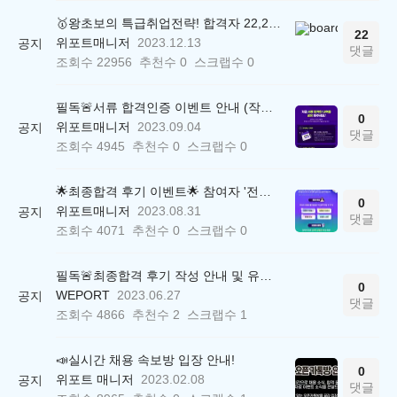
🥇왕초보의 특급취업전략! 합격자 22,244명 배출한 전문가와 함께 직무탐색부터 면접까지 완벽대비
22
위포트매니저
2023.12.13
공지
댓글
조회수
22956
추천수
0
스크랩수
0
필독🚨서류 합격인증 이벤트 안내 (작성 양식)
0
위포트매니저
2023.09.04
공지
댓글
조회수
4945
추천수
0
스크랩수
0
🌟최종합격 후기 이벤트🌟 참여자 '전원' 백화점상품권 증정
0
위포트매니저
2023.08.31
공지
댓글
조회수
4071
추천수
0
스크랩수
0
필독🚨최종합격 후기 작성 안내 및 유의사항
0
WEPORT
2023.06.27
공지
댓글
조회수
4866
추천수
2
스크랩수
1
📣실시간 채용 속보방 입장 안내!
0
위포트 매니저
2023.02.08
공지
댓글