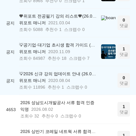
조회수
8965
추천수
0
스크랩수
1
🧡위포트 전공필기 강의 리스트🧡(26.05.22 ver.)
0
위포트 매니저
2021.03.04
공지
댓글
조회수
5088
추천수
1
스크랩수
0
💡공기업·대기업 초시생 합격 가이드 (26.04.21 ver.)
1
위포트 매니저
2020.11.09
공지
댓글
조회수
84987
추천수
18
스크랩수
7
💡2026 신규 강의 업데이트 안내 (26.04.17 ver.)
0
위포트 매니저
2020.08.04
공지
댓글
조회수
11896
추천수
1
스크랩수
0
2026 성남도시개발공사 서류 합격 인증
1
익명
2026.08.02
4653
댓글
조회수
32
추천수
0
스크랩수
0
2026 상반기 코레일 네트웍 서류 합격인증
1