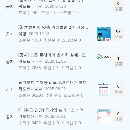
0
위포트매니저
2026.07.23
공지
댓글
조회수
460
추천수
0
스크랩수
0
💥<여름방학 맞춤 커리큘럼 2주 완성 무료 스터디> 모집 시작!
67
익명
2025.12.15
공지
댓글
조회수
4389
추천수
0
스크랩수
0
[공지] 크롬 플레이어 초기화 실패 - 오류 조치 방법 안내 (Chrome 142 버전, Edge)
1
위포트매니저
2025.11.05
공지
댓글
조회수
7675
추천수
1
스크랩수
0
🔥위포트 교재를 e-book으로! <위포트 스마트학습실>
0
위포트매니저
2025.08.22
공지
댓글
조회수
36293
추천수
5
스크랩수
0
Q. [환급·연장] 공기업 프리패스 개정 안내 (25.01.21 18:00~)
0
위포트매니저
2025.01.21
공지
댓글
조회수
9402
추천수
0
스크랩수
0