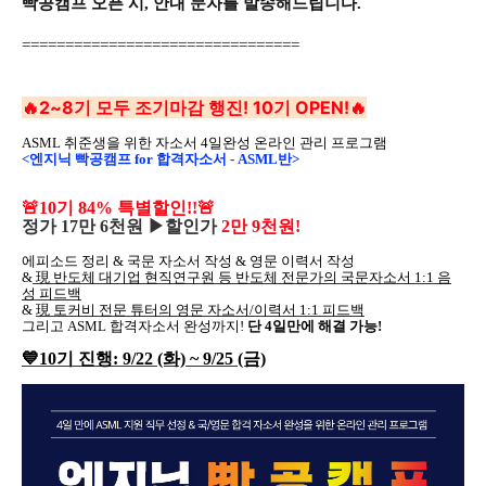
빡공캠프 오픈 시, 안내 문자를 발송해드립니다.
================================
🔥2~8기 모두 조기마감 행진! 10기 OPEN!🔥
ASML 취준생을 위한 자소서 4일완성 온라인 관리 프로그램
<엔지닉 빡공캠프 for 합격자소서 - ASML반>
🚨10기 84% 특별할인!!🚨
정가 17만 6천원 ▶할인가
2만 9천원!
에피소드 정리 & 국문 자소서 작성 & 영문 이력서 작성
&
現 반도체 대기업 현직연구원 등 반도체 전문가의 국문자소서 1:1 음
성 피드백
&
現 토커비 전문 튜터의 영문 자소서/이력서 1:1 피드백
그리고 ASML 합격자소서 완성까지!
단 4일만에 해결 가능!
💙10기 진행: 9/22 (화) ~ 9/25 (금)