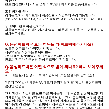
이루어지며,
밴드 입장 안내 메시지는 결제 이후, 안내 메시지를 발송해드립니다.
① 강의지급 안내
강의는 엔지닉 사이트에서 빡공캠프 시작일부터 수강 가능합니다.
(ex: 9/22 (화)~9/25 (금) 4일 간 진행되는 경우, 9/22 (화) 부터 수강 가능)
② 네이버 밴드 어플 설치하기
빡공캠프는 네이버 밴드에서 운영되기 때문에, 결제 후 밴드 어플을 미리
설치해주세요.
Q. 음성피드백은 모든 항목을 다 피드백해주시나요?
A. 모든 항목을 다 다뤄주시지 않습니다.
직무역량을 작성하는 항목에 한해,
2분 내외로 직무역량이 잘 표현되었는지에 대한
반도체 전문가 선생님의 음성 피드백이 진행됩니다.
Q. 음성피드백은 어떤 식으로 받게 되나요? 예시 보여주세
요~!
A. 아래는 실제 음성피드백 예시입니다. (녹음본을 타이핑하였음)
[1] 2기 OOO님 (기계공학부, 메모리 공정기술 지원) 자소서 음성피드백_
김진만 선생님
OOO 학생의 자소서를 보면 다른 학생들에 비해 뚜렷한 강점이 보입니다.
기계공학임에도 불구하고 타 전공에 대한 이해가 충분하며, 다양한 경험
으로 성과를 얻어냈습니다. 따라서 해당 에피소드를 잘 풀어주시면 어필
이 가능할 것 같습니다. 4번항목의 경우 소제목을 좀 더 구체적으로 작성
하셔서 강점이 어필되는 방향으로 작성하시면 좋을 것 같습니다. 또한