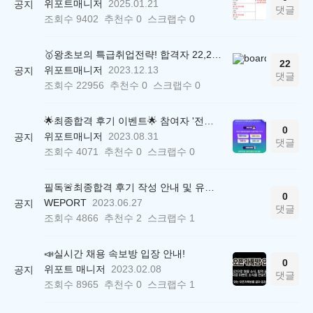
위포트매니저
2025.01.21
공지
댓글
조회수
9402
추천수
0
스크랩수
0
🥇왕초보의 특급취업전략! 합격자 22,244명 배출한 전문가와 함께 직무탐색부터 면접까지 완벽대비
22
위포트매니저
2023.12.13
공지
댓글
조회수
22956
추천수
0
스크랩수
0
🌟최종합격 후기 이벤트🌟 참여자 '전원' 백화점상품권 증정
0
위포트매니저
2023.08.31
공지
댓글
조회수
4071
추천수
0
스크랩수
0
필독🚨최종합격 후기 작성 안내 및 유의사항
0
WEPORT
2023.06.27
공지
댓글
조회수
4866
추천수
2
스크랩수
1
📣실시간 채용 속보방 입장 안내!
0
위포트 매니저
2023.02.08
공지
댓글
조회수
8965
추천수
0
스크랩수
1