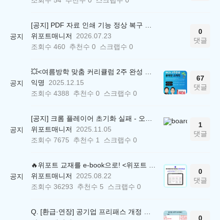
[공지] PDF 자료 인쇄 기능 정상 복구 안내
0
위포트매니저
2026.07.23
공지
댓글
조회수
460
추천수
0
스크랩수
0
💥<여름방학 맞춤 커리큘럼 2주 완성 무료 스터디> 모집 시작!
67
익명
2025.12.15
공지
댓글
조회수
4388
추천수
0
스크랩수
0
[공지] 크롬 플레이어 초기화 실패 - 오류 조치 방법 안내 (Chrome 142 버전, Edge)
1
위포트매니저
2025.11.05
공지
댓글
조회수
7675
추천수
1
스크랩수
0
🔥위포트 교재를 e-book으로! <위포트 스마트학습실>
0
위포트매니저
2025.08.22
공지
댓글
조회수
36293
추천수
5
스크랩수
0
Q. [환급·연장] 공기업 프리패스 개정 안내 (25.01.21 18:00~)
0