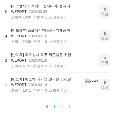
[시스템/소프트웨어 엔지니어] 컴퓨터공학 전공자를 위한 전공 정리 강의
0
WEPORT
2020.03.26
5
댓글
조회수
1030
추천수
1
스크랩수
0
[반도체/디스플레이/자동차] 기계공학 전공자를 위한 전공정리 강의
0
WEPORT
2020.03.18
4
댓글
조회수
2438
추천수
0
스크랩수
0
[반도체] 회로설계 직무 취준생을 위한 단계별 학습 로드맵
0
WEPORT
2020.03.18
3
댓글
조회수
4797
추천수
2
스크랩수
0
[반도체] 반도체 대기업 연구원 김진만의 '한 번에 끝내는 회로설계의 모든 것'
0
WEPORT
2020.03.18
2
댓글
조회수
1071
추천수
0
스크랩수
0
1
2