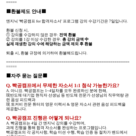
=====
🟥환불제도 안내🟥
엔지닉 '빡공캠프 for 합격자소서' 프로그램 강의 수강기간은 7일입니다.
환불 신청 시,
① 강의를 수강하지 않은 경우:
전액 환불
② 강의를 1강 이상 수강한 경우:
총 강의 금액 中
실제 재생한 강의 수에 해당하는 금액 제외 후 환불
퇴출 시, 환불 규정에 의거하여 환불해드립니다.
==========================================================
=====
🟧자주 묻는 질문🟧
Q. 빡공캠프에서 무제한 자소서 1:1 첨삭 가능한가요?
A. 아니요. 빡공캠프는 1~4일차를 모두 완료하신 분에 한해,
現반도체 대기업 현직자 선생님 등 반도체 전문가 선생님의 직무역량 관
련 음성 피드백과
現 토커비 전문 튜터의 영문 이력서 & 영문 자소서 관련 음성 피드백을
제공합니다.
Q. 빡공캠프 진행은 어떻게 되나요?
A. 빡공캠프는 4일 간 엔지닉 강의를 수강하며,
과제 진행을 통해 합격 자소서를 완성하는 프로그램입니다.
빡공캠프의 각 공지사항, 학습 미션 수행, 학습 인증 등 절차가 밴드에서