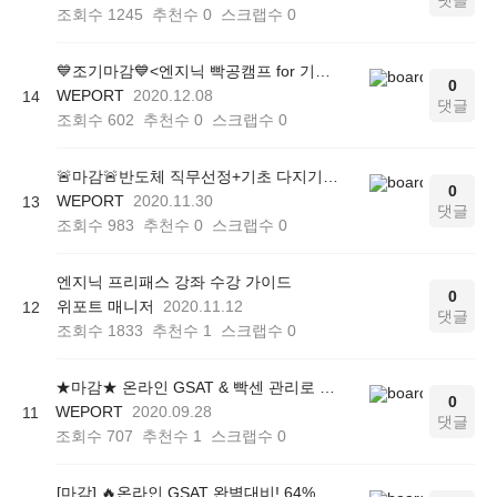
댓글
조회수
1245
추천수
0
스크랩수
0
💙조기마감💙<엔지닉 빡공캠프 for 기계/전자전공>
0
WEPORT
2020.12.08
14
댓글
조회수
602
추천수
0
스크랩수
0
🚨마감🚨반도체 직무선정+기초 다지기 2주완성 온라인 관리프로그램<엔지닉 빡공캠프>
0
WEPORT
2020.11.30
13
댓글
조회수
983
추천수
0
스크랩수
0
엔지닉 프리패스 강좌 수강 가이드
0
위포트 매니저
2020.11.12
12
댓글
조회수
1833
추천수
1
스크랩수
0
★마감★ 온라인 GSAT & 빡센 관리로 하반기 GSAT 완벽대비 하는 방법!
0
WEPORT
2020.09.28
11
댓글
조회수
707
추천수
1
스크랩수
0
[마감] 🔥온라인 GSAT 완벽대비! 64% 할인 받고 4일만에 온라인 GSAT 준비!