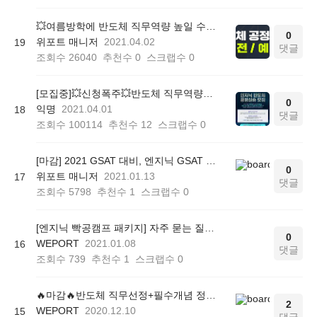
💥여름방학에 반도체 직무역량 높일 수 있는 <엔지닉 반도체 공정실습> 사전예약 OPEN!
0
위포트 매니저
2021.04.02
19
댓글
조회수
26040
추천수
0
스크랩수
0
[모집중]💥신청폭주💥반도체 직무역량UP 반도체 공정실습! (아주대학교 4기)
0
익명
2021.04.01
18
댓글
조회수
100114
추천수
12
스크랩수
0
[마감] 2021 GSAT 대비, 엔지닉 GSAT 빡공캠프 (실시간 모의고사 진행!)
0
위포트 매니저
2021.01.13
17
댓글
조회수
5798
추천수
1
스크랩수
0
[엔지닉 빡공캠프 패키지] 자주 묻는 질문!
0
WEPORT
2021.01.08
16
댓글
조회수
739
추천수
1
스크랩수
0
🔥마감🔥반도체 직무선정+필수개념 정리 2주완성 온라인 관리프로그램<엔지닉 빡공캠프>
2
WEPORT
2020.12.10
15