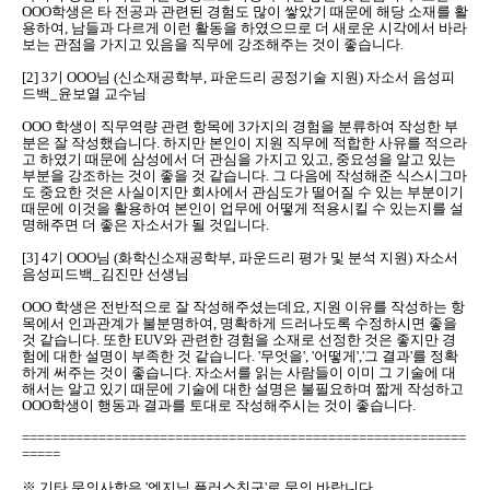
OOO학생은 타 전공과 관련된 경험도 많이 쌓았기 때문에 해당 소재를 활
용하여, 남들과 다르게 이런 활동을 하였으므로 더 새로운 시각에서 바라
보는 관점을 가지고 있음을 직무에 강조해주는 것이 좋습니다.
[2] 3기 OOO님 (신소재공학부, 파운드리 공정기술 지원) 자소서 음성피
드백_윤보열 교수님
OOO 학생이 직무역량 관련 항목에 3가지의 경험을 분류하여 작성한 부
분은 잘 작성했습니다. 하지만 본인이 지원 직무에 적합한 사유를 적으라
고 하였기 때문에 삼성에서 더 관심을 가지고 있고, 중요성을 알고 있는
부분을 강조하는 것이 좋을 것 같습니다. 그 다음에 작성해준 식스시그마
도 중요한 것은 사실이지만 회사에서 관심도가 떨어질 수 있는 부분이기
때문에 이것을 활용하여 본인이 업무에 어떻게 적용시킬 수 있는지를 설
명해주면 더 좋은 자소서가 될 것입니다.
[3] 4기 OOO님 (화학신소재공학부, 파운드리 평가 및 분석 지원) 자소서
음성피드백_김진만 선생님
OOO 학생은 전반적으로 잘 작성해주셨는데요, 지원 이유를 작성하는 항
목에서 인과관계가 불분명하여, 명확하게 드러나도록 수정하시면 좋을
것 같습니다. 또한 EUV와 관련한 경험을 소재로 선정한 것은 좋지만 경
험에 대한 설명이 부족한 것 같습니다. '무엇을', '어떻게','그 결과'를 정확
하게 써주는 것이 좋습니다. 자소서를 읽는 사람들이 이미 그 기술에 대
해서는 알고 있기 때문에 기술에 대한 설명은 불필요하며 짧게 작성하고
OOO학생이 행동과 결과를 토대로 작성해주시는 것이 좋습니다.
==========================================================
=====
※ 기타 문의사항은 '엔지닉 플러스친구'로 문의 바랍니다.