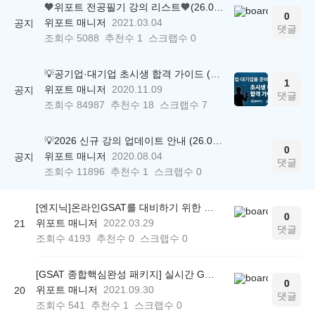
🧡위포트 전공필기 강의 리스트🧡(26.05.22 ver.)
0
위포트 매니저
2021.03.04
공지
댓글
조회수
5088
추천수
1
스크랩수
0
💡공기업·대기업 초시생 합격 가이드 (26.04.21 ver.)
1
위포트 매니저
2020.11.09
공지
댓글
조회수
84987
추천수
18
스크랩수
7
💡2026 신규 강의 업데이트 안내 (26.04.17 ver.)
0
위포트 매니저
2020.08.04
공지
댓글
조회수
11896
추천수
1
스크랩수
0
[엔지닉]온라인GSAT를 대비하기 위한 강의 가이드
0
위포트 매니저
2022.03.29
21
댓글
조회수
4193
추천수
0
스크랩수
0
[GSAT 종합핵심완성 패키지] 실시간 GSAT 온라인 모의고사 가이드
0
위포트 매니저
2021.09.30
20
댓글
조회수
541
추천수
1
스크랩수
0