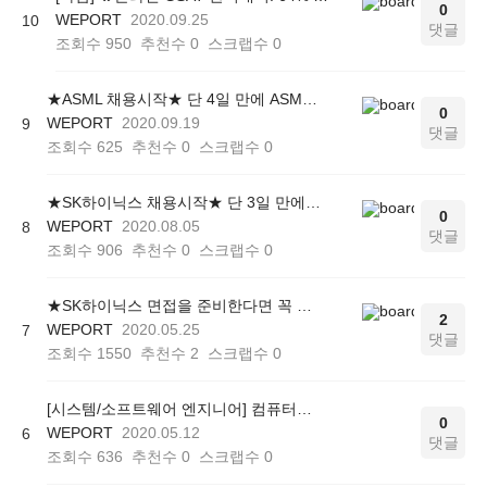
0
WEPORT
2020.09.25
10
댓글
조회수
950
추천수
0
스크랩수
0
★ASML 채용시작★ 단 4일 만에 ASML 자소서 완성해주는 '이것!'
0
WEPORT
2020.09.19
9
댓글
조회수
625
추천수
0
스크랩수
0
★SK하이닉스 채용시작★ 단 3일 만에 하닉 자소서 완성해주는 '이것!' 조기마감행진!
0
WEPORT
2020.08.05
8
댓글
조회수
906
추천수
0
스크랩수
0
★SK하이닉스 면접을 준비한다면 꼭 들어야 할 <SK하이닉스 면접 대비반> 안내!
2
WEPORT
2020.05.25
7
댓글
조회수
1550
추천수
2
스크랩수
0
[시스템/소프트웨어 엔지니어] 컴퓨터공학 전공자를 위한 전공 정리 강의
0
WEPORT
2020.05.12
6
댓글
조회수
636
추천수
0
스크랩수
0