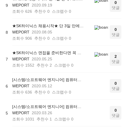
0
WEPORT
2020.09.19
9
댓글
조회수
626
추천수
0
스크랩수
0
★SK하이닉스 채용시작★ 단 3일 만에 하닉 자소서 완성해주는 '이것!' 조기마감행진!
0
WEPORT
2020.08.05
8
댓글
조회수
906
추천수
0
스크랩수
0
★SK하이닉스 면접을 준비한다면 꼭 들어야 할 <SK하이닉스 면접 대비반> 안내!
2
WEPORT
2020.05.25
7
댓글
조회수
1552
추천수
2
스크랩수
0
[시스템/소프트웨어 엔지니어] 컴퓨터공학 전공자를 위한 전공 정리 강의
0
WEPORT
2020.05.12
6
댓글
조회수
636
추천수
0
스크랩수
0
[시스템/소프트웨어 엔지니어] 컴퓨터공학 전공자를 위한 전공 정리 강의
0
WEPORT
2020.03.26
5
댓글
조회수
1031
추천수
1
스크랩수
0