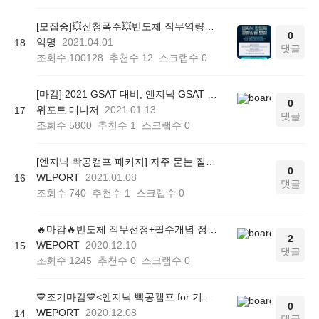
[모집중]💥신청폭주💥반도체 직무역량UP 반도체 공정실습! (아주대학교 4기)
0
익명
2021.04.01
18
댓글
조회수
100128
추천수
12
스크랩수
0
[마감] 2021 GSAT 대비, 엔지닉 GSAT 빡공캠프 (실시간 모의고사 진행!)
0
위포트 매니저
2021.01.13
17
댓글
조회수
5800
추천수
1
스크랩수
0
[엔지닉 빡공캠프 패키지] 자주 묻는 질문!
0
WEPORT
2021.01.08
16
댓글
조회수
740
추천수
1
스크랩수
0
🔥마감🔥반도체 직무선정+필수개념 정리 2주완성 온라인 관리프로그램<엔지닉 빡공캠프>
2
WEPORT
2020.12.10
15
댓글
조회수
1245
추천수
0
스크랩수
0
💙조기마감💙<엔지닉 빡공캠프 for 기계/전자전공>
0
WEPORT
2020.12.08
14