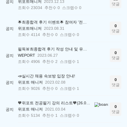
위포트매니저
2023.12.13
공지
댓글
조회수
23034
추천수
0
스크랩수
0
🌟최종합격 후기 이벤트🌟 참여자 '전원' 백화점상품권 증정
0
위포트매니저
2023.08.31
공지
댓글
조회수
4114
추천수
0
스크랩수
0
필독🚨최종합격 후기 작성 안내 및 유의사항
0
WEPORT
2023.06.27
공지
댓글
조회수
4906
추천수
2
스크랩수
1
📣실시간 채용 속보방 입장 안내!
0
위포트 매니저
2023.02.08
공지
댓글
조회수
9026
추천수
0
스크랩수
1
🧡위포트 전공필기 강의 리스트🧡(26.05.22 ver.)
0
위포트 매니저
2021.03.04
공지
댓글
조회수
5134
추천수
1
스크랩수
0