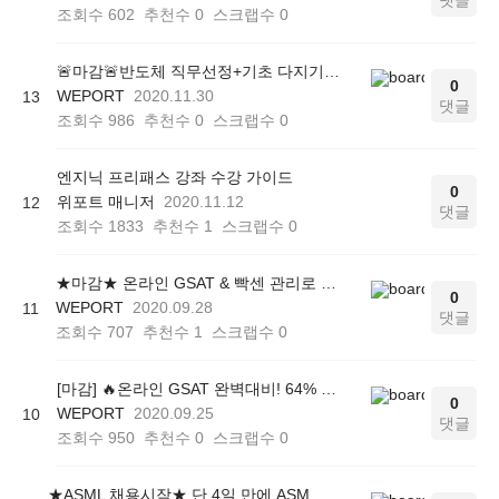
댓글
조회수
602
추천수
0
스크랩수
0
🚨마감🚨반도체 직무선정+기초 다지기 2주완성 온라인 관리프로그램<엔지닉 빡공캠프>
0
WEPORT
2020.11.30
13
댓글
조회수
986
추천수
0
스크랩수
0
엔지닉 프리패스 강좌 수강 가이드
0
위포트 매니저
2020.11.12
12
댓글
조회수
1833
추천수
1
스크랩수
0
★마감★ 온라인 GSAT & 빡센 관리로 하반기 GSAT 완벽대비 하는 방법!
0
WEPORT
2020.09.28
11
댓글
조회수
707
추천수
1
스크랩수
0
[마감] 🔥온라인 GSAT 완벽대비! 64% 할인 받고 4일만에 온라인 GSAT 준비!
0
WEPORT
2020.09.25
10
댓글
조회수
950
추천수
0
스크랩수
0
★ASML 채용시작★ 단 4일 만에 ASML 자소서 완성해주는 '이것!'