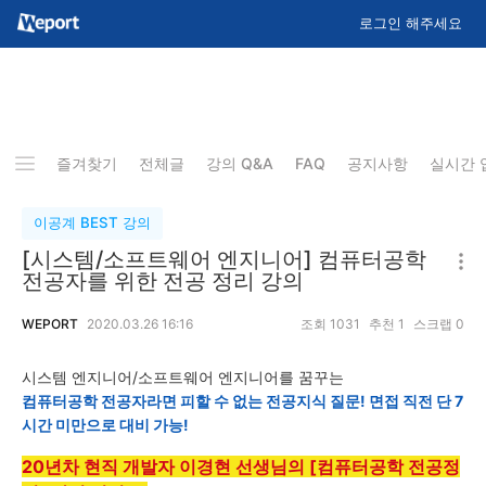
로그인 해주세요
즐겨찾기
전체글
강의 Q&A
FAQ
공지사항
실시간 
이공계 BEST 강의
[시스템/소프트웨어 엔지니어] 컴퓨터공학
전공자를 위한 전공 정리 강의
WEPORT
2020.03.26 16:16
조회
1031
추천
1
스크랩
0
시스템 엔지니어/소프트웨어 엔지니어를 꿈꾸는
컴퓨터공학 전공자라면 피할 수 없는 전공지식 질문! 면접 직전 단 7
시간 미만으로 대비 가능!
20년차 현직 개발자 이경현 선생님의 [컴퓨터공학 전공정