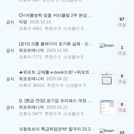
💥<여름방학 맞춤 커리큘럼 2주 완성 무료 스터디> 모집 시작!
67
익명
2025.12.15
공지
댓글
조회수
4451
추천수
0
스크랩수
0
[공지] 크롬 플레이어 초기화 실패 - 오류 조치 방법 안내 (Chrome 142 버전, Edge)
1
위포트매니저
2025.11.05
공지
댓글
조회수
7771
추천수
1
스크랩수
0
🔥위포트 교재를 e-book으로! <위포트 스마트학습실>
0
위포트매니저
2025.08.22
공지
댓글
조회수
36411
추천수
5
스크랩수
0
Q. [환급·연장] 공기업 프리패스 개정 안내 (25.01.21 18:00~)
0
위포트매니저
2025.01.21
공지
댓글
조회수
9477
추천수
0
스크랩수
0
🥇왕초보의 특급취업전략! 합격자 22,244명 배출한 전문가와 함께 직무탐색부터 면접까지 완벽대비
22