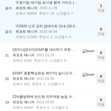
💡공기업·대기업 초시생 합격 가이드 (26.04.21 ver.)
1
위포트 매니저
2020.11.09
공지
댓글
조회수
85058
추천수
18
스크랩수
7
💡2026 신규 강의 업데이트 안내 (26.04.17 ver.)
0
위포트 매니저
2020.08.04
공지
댓글
조회수
11949
추천수
1
스크랩수
0
[엔지닉]온라인GSAT를 대비하기 위한 강의 가이드
0
위포트 매니저
2022.03.29
21
댓글
조회수
4193
추천수
0
스크랩수
0
[GSAT 종합핵심완성 패키지] 실시간 GSAT 온라인 모의고사 가이드
0
위포트 매니저
2021.09.30
20
댓글
조회수
541
추천수
1
스크랩수
0
💥여름방학에 반도체 직무역량 높일 수 있는 <엔지닉 반도체 공정실습> 사전예약 OPEN!
0
위포트 매니저
2021.04.02
19
댓글
조회수
26047
추천수
0
스크랩수
0