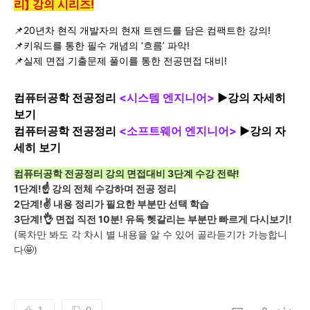
리] 강의 시리즈!
📌20년차 현직 개발자의 현재 트렌드를 담은 컴팩트한 강의!
📌키워드를 통한 필수 개념의 ‘흐름’ 파악!
📌실제 면접 기출문제 풀이를 통한 전공면접 대비!
컴퓨터공학 전공정리
<시스템 엔지니어>
▶강의 자세히
보기
컴퓨터공학 전공정리
<소프트웨어 엔지니어>
▶
강의 자
세히 보기
컴퓨터공학 전공정리 강의 면접대비 3단계 수강 전략!
☝
1단계!
강의 전체 수강하며 전공 정리
✌
2단계!
내용 정리가 필요한 부분만 선택 학습
👌
3단계!
면접 직전 10분! 유독 헷갈리는 부분만 빠르게 다시보기!
(목차만 봐도 각 차시 별 내용을 알 수 있어 골라듣기가 가능합니
🤩
다
)
1
0