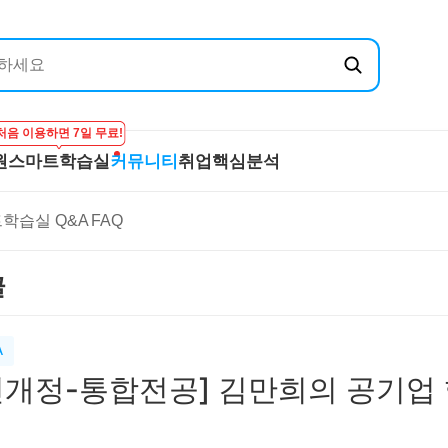
처음 이용하면 7일 무료!
원
스마트학습실
커뮤니티
취업핵심분석
엔지닉
공무원
스마트학습실
커뮤니티
취
학습실 Q&A
FAQ
온라인 강의
학습하기
BEST 게시글
기
실
프리패스
시험보기
최종합격후기
산
글
마이노트
강의 Q&A
전
스마트학습실 Q&A
직
FAQ
합격
A
신개정-통합전공] 김만희의 공기업 