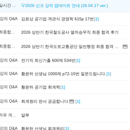
실시간 업데이트 강의
💡2026 신규 강의 업데이트 안내 (26.04.17 ver.)
강의 Q&A
김윤상 공기업 객관식 경영학 615p 17번
[
1
]
최종합격후기
2026 상반기 한국철도공사 열차승무직 최종 합격 후기
최종합격후기
2026 상반기 한국도로교통공단 일반행정 최종 합격 후기
강의 Q&A
전기직 최신기출 600제 534번
[
1
]
강의 Q&A
황윤하 선생님 1000제 p72-10번 질문드립니다.
[
1
]
강의 Q&A
황윤하 공기업 회계학
[
1
]
강의 Q&A
회계원리 판서 궁금합니다
[
1
]
자유 게시판
얄루
강의 Q&A
황윤하 선생님 회계원리
[
1
]