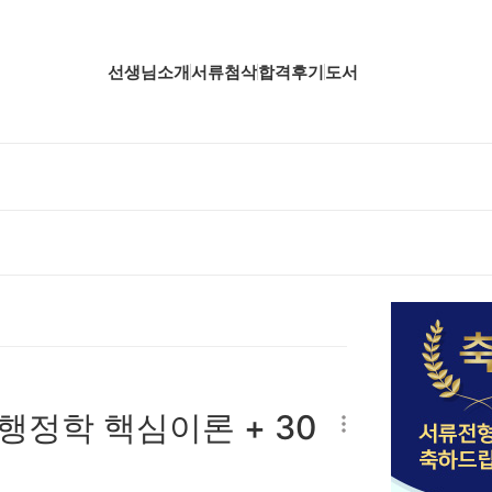
선생님소개
서류첨삭
합격후기
도서
업핵심분석
업핵심분석
업핵심분석
공핵심분석
무핵심분석
자소서 핵심분석
행정학 핵심이론 + 30