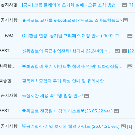
공지사항
[공지] 크롬 플레이어 초기화 실패 - 오류 조치 방법 안내 (Chrome 142 버전, Edge)
[
1
]
공지사항
🔥위포트 교재를 e-book으로! <위포트 스마트학습실>
FAQ
Q. [환급·연장] 공기업 프리패스 개정 안내 (25.01.21 18:00~)
BEST 추천강의
🥇왕초보의 특급취업전략! 합격자 22,244명 배출한 전문가와 함께 직무탐색부터 면접까지 완벽대비
[
22
최종합격후기
🌟최종합격 후기 이벤트🌟 참여자 '전원' 백화점상품권 증정
최종합격후기
필독🚨최종합격 후기 작성 안내 및 유의사항
공지사항
📣실시간 채용 속보방 입장 안내!
BEST 추천강의
🧡위포트 전공필기 강의 리스트🧡(26.05.22 ver.)
공지사항
💡공기업·대기업 초시생 합격 가이드 (26.04.21 ver.)
[
1
]