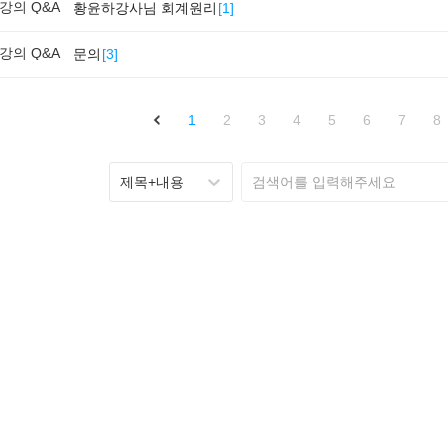
강의 Q&A
황윤하강사님 회계원리
[
1
]
강의 Q&A
문의
[
3
]
1
2
3
4
5
6
7
8
제목+내용