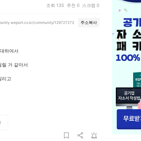
조회
135
추천
0
스크랩
0
munity.weport.co.kr/community/129727273
주소복사
방대하여서
걸릴 거 같아서
갈리고
0