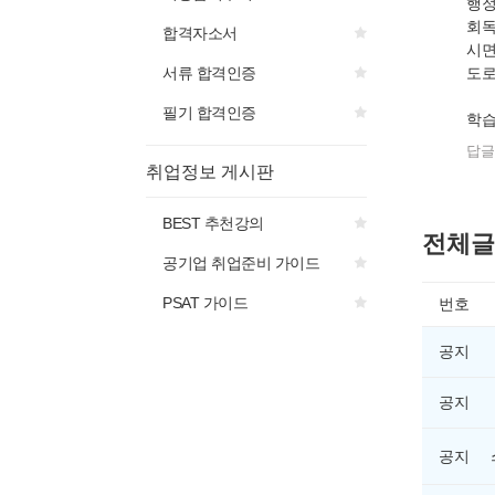
행정
회독
합격자소서
시면
도로
서류 합격인증
필기 합격인증
학습
답글
취업정보 게시판
BEST 추천강의
전체글
공기업 취업준비 가이드
PSAT 가이드
번호
공지
공지
공지