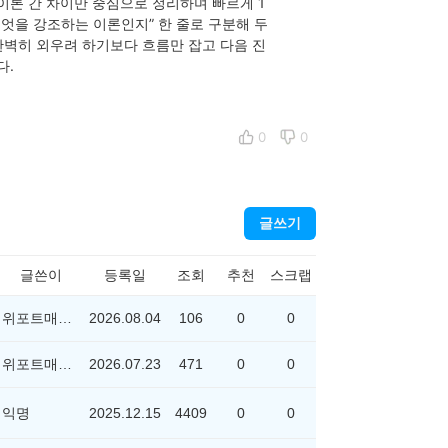
론 간 차이만 중심으로 정리하며 빠르게 1
엇을 강조하는 이론인지” 한 줄로 구분해 두
완벽히 외우려 하기보다 흐름만 잡고 다음 진
다.
0
0
글쓰기
글쓴이
등록일
조회
추천
스크랩
위포트매니저
2026.08.04
106
0
0
위포트매니저
2026.07.23
471
0
0
]
익명
2025.12.15
4409
0
0