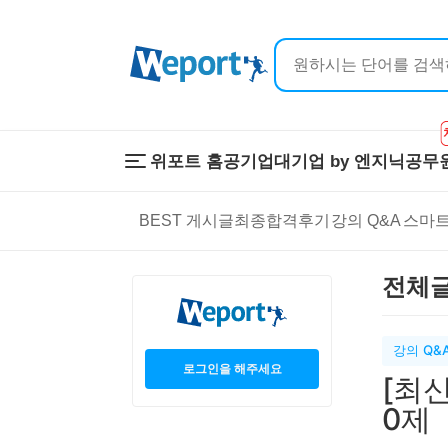
위포트 홈
공기업
대기업 by 엔지닉
공무
위포트 홈
공기업
대기업 by 
BEST 게시글
최종합격후기
강의 Q&A
스마트
온라인 강의
이공계 강의
프리패스
스마트학습
전체
스마트학습실
학원 강의
1:1 컨설팅
강의 Q&
로그인을 해주세요
[최
0제