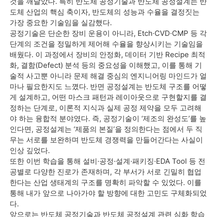
것을 깨달았다. 특히 반도체 공정기술과 반도체 공정설계는 반
도체 산업의 핵심 축이자, 반도체의 성능과 수율을 결정짓는
가장 중요한 기술임을 실감했다.
공정기술은 단순한 장비 운용이 아니라, Etch·CVD·CMP 등 각
단계의 조건을 정밀하게 제어해 수율을 향상시키는 기술임을
배웠다. 이 과정에서 장비의 안정화, 데이터 기반 Recipe 최적
화, 결함(Defect) 분석 등의 중요성을 이해했고, 이를 통해 기
술적 사고뿐 아니라 문제 해결 중심의 엔지니어링 마인드가 얼
마나 필요한지도 느꼈다. 반면 공정설계는 반도체 구조를 어떻
게 설계하고, 어떤 마스크 패턴과 레이아웃으로 구현할지를 결
정하는 단계로, 이론적 지식과 실제 공정 제약을 모두 고려해
야 하는 융합적 분야였다. 즉, 공정기술이 ‘제조의 완성도’를 높
인다면, 공정설계는 ‘제품의 본질’을 정의한다는 점에서 두 직
무는 서로를 보완하며 반도체 경쟁력을 만들어간다는 사실이
인상 깊었다.
또한 이번 학습을 통해 설비·공정·설계·패키징·EDA Tool 등 전
공별로 다양한 진로가 존재하며, 각 부서가 서로 긴밀히 협업
한다는 산업 생태계의 구조를 명확히 파악할 수 있었다. 이를
통해 내가 앞으로 나아가야 할 방향에 대한 고민도 구체화되었
다.
앞으로는 반도체 공정기술과 반도체 공정설계 관련 심화 학습