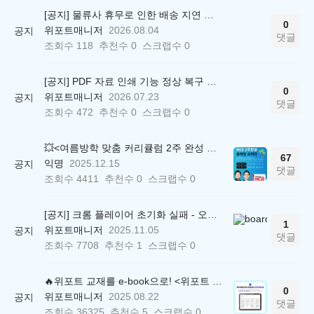
[공지] 물류사 휴무로 인한 배송 지연 안내
0
위포트매니저
2026.08.04
공지
댓글
조회수
118
추천수
0
스크랩수
0
[공지] PDF 자료 인쇄 기능 정상 복구 안내
0
위포트매니저
2026.07.23
공지
댓글
조회수
472
추천수
0
스크랩수
0
💥<여름방학 맞춤 커리큘럼 2주 완성 무료 스터디> 모집 시작!
67
익명
2025.12.15
공지
댓글
조회수
4411
추천수
0
스크랩수
0
[공지] 크롬 플레이어 초기화 실패 - 오류 조치 방법 안내 (Chrome 142 버전, Edge)
1
위포트매니저
2025.11.05
공지
댓글
조회수
7708
추천수
1
스크랩수
0
🔥위포트 교재를 e-book으로! <위포트 스마트학습실>
0
위포트매니저
2025.08.22
공지
댓글
조회수
36325
추천수
5
스크랩수
0