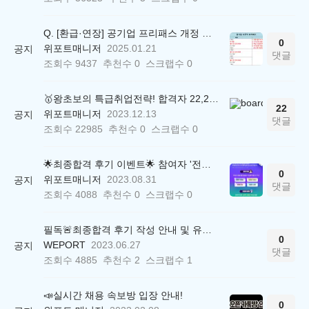
Q. [환급·연장] 공기업 프리패스 개정 안내 (25.01.21 18:00~)
0
위포트매니저
2025.01.21
공지
댓글
조회수
9437
추천수
0
스크랩수
0
🥇왕초보의 특급취업전략! 합격자 22,244명 배출한 전문가와 함께 직무탐색부터 면접까지 완벽대비
22
위포트매니저
2023.12.13
공지
댓글
조회수
22985
추천수
0
스크랩수
0
🌟최종합격 후기 이벤트🌟 참여자 '전원' 백화점상품권 증정
0
위포트매니저
2023.08.31
공지
댓글
조회수
4088
추천수
0
스크랩수
0
필독🚨최종합격 후기 작성 안내 및 유의사항
0
WEPORT
2023.06.27
공지
댓글
조회수
4885
추천수
2
스크랩수
1
📣실시간 채용 속보방 입장 안내!
0