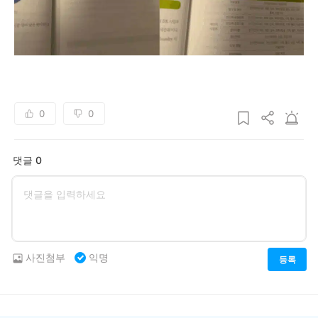
0
0
댓글 0
사진첨부
익명
등록