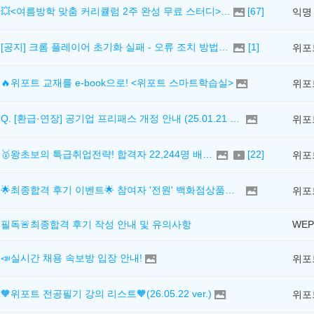
💥<여름방학 맞춤 커리큘럼 2주 완성 무료 스터디> 모집 시작!
[
67
]
익명
[공지] 크롬 플레이어 초기화 실패 - 오류 조치 방법 안내 (Chrome 142 버전, Edge)
[
1
]
위포
🔥위포트 교재를 e-book으로! <위포트 스마트학습실>
위포
Q. [환급·연장] 공기업 프리패스 개정 안내 (25.01.21 18:00~)
위포
🥇왕초보의 특급취업전략! 합격자 22,244명 배출한 전문가와 함께 직무탐색부터 면접까지 완벽대비
[
22
]
위포
🌟최종합격 후기 이벤트🌟 참여자 '전원' 백화점상품권 증정
위포
필독🚨최종합격 후기 작성 안내 및 유의사항
WEP
📣실시간 채용 속보방 입장 안내!
🧡위포트 전공필기 강의 리스트🧡(26.05.22 ver.)