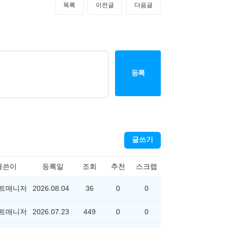
목록
이전글
다음글
등록
글쓰기
글쓴이
등록일
조회
추천
스크랩
트매니저
2026.08.04
36
0
0
트매니저
2026.07.23
449
0
0