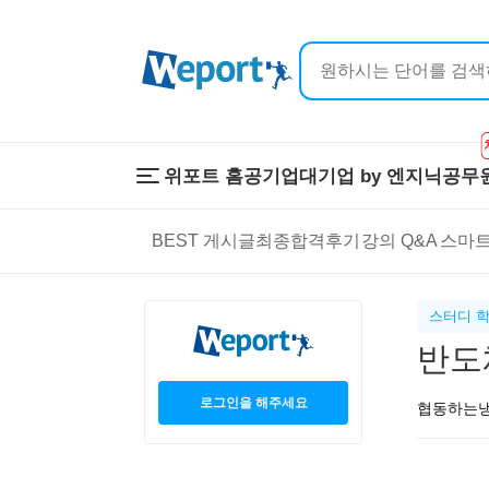
위포트 홈
공기업
대기업 by 엔지닉
공무
위포트 홈
공기업
대기업 by 
BEST 게시글
최종합격후기
강의 Q&A
스마트
온라인 강의
이공계 강의
프리패스
스마트학습
스마트학습실
학원 강의
스터디 
1:1 컨설팅
반도
로그인을 해주세요
협동하는냉