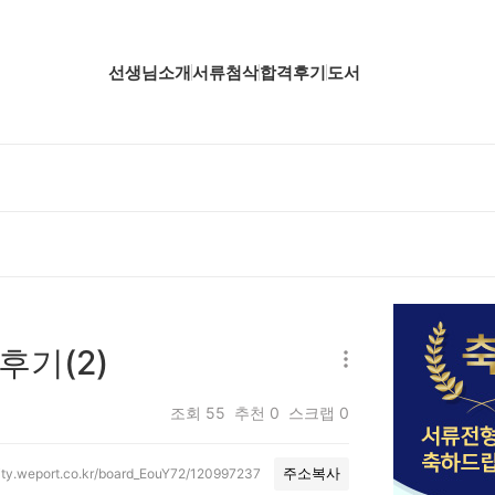
선생님소개
서류첨삭
합격후기
도서
업핵심분석
업핵심분석
업핵심분석
공핵심분석
무핵심분석
후기(2)
자소서 핵심분석
조회
55
추천
0
스크랩
0
ity.weport.co.kr/board_EouY72/120997237
주소복사