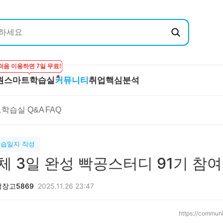
처음 이용하면 7일 무료!
원
스마트학습실
커뮤니티
취업핵심분석
엔지닉
공무원
스마트학습실
커뮤니티
취
학습실 Q&A
FAQ
온라인 강의
학습하기
BEST 게시글
기
실
프리패스
시험보기
최종합격후기
산
마이노트
강의 Q&A
전
학습일지 작성
스마트학습실 Q&A
직
체 3일 완성 빡공스터디 91기 참여
FAQ
합격
장고5869
2025.11.26 23:47
https://commun