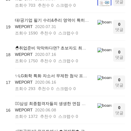
댓글
조회수
703
추천수
0
스크랩수
0
대/공기업 필기 수리&추리 영역이 특히 부족하다면?? 영역 집중 시간단축 비법 공개!
0
WEPORT
2020.07.31
19
댓글
조회수
1590
추천수
0
스크랩수
0
🐣취업준비 막막하다면? 초보자도 최종합격까지 이끄는 취업 초보자 추천 커리큘럼
0
WEPORT
2020.07.16
18
댓글
조회수
1750
추천수
0
스크랩수
0
✨LG화학 특화 자소서 무제한 첨삭 프리패스 (24시간 이내 첨삭)
0
WEPORT
2020.06.16
17
댓글
조회수
293
추천수
0
스크랩수
0
🐱‍🏍삼성 최종합격자들의 생생한 면접 후기 + 답변 TIP✨
0
WEPORT
2020.06.08
16
댓글
조회수
1372
추천수
0
스크랩수
0