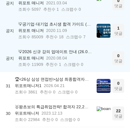
0
위포트 매니저
2021.03.04
공지
댓글
조회수
5097
추천수
1
스크랩수
0
💡공기업·대기업 초시생 합격 가이드 (26.04.21 ver.)
1
위포트 매니저
2020.11.09
공지
댓글
조회수
85009
추천수
18
스크랩수
7
💡2026 신규 강의 업데이트 안내 (26.04.17 ver.)
0
위포트 매니저
2020.08.04
공지
댓글
조회수
11909
추천수
1
스크랩수
0
🏆<26상 삼성 면접반>삼성 최종합격자 1,698명 배출한 노하우 전수!
0
위포트매니저1
2026.04.21
31
댓글
조회수
3861
추천수
0
스크랩수
0
🥇왕초보의 특급취업전략! 합격자 22,244명 배출한 전문가와 함께 직무탐색부터 면접까지 완벽대비
22
위포트매니저
2023.12.13
30
댓글
조회수
22984
추천수
0
스크랩수
0