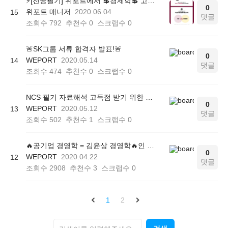
⚡[전공필기] 위포트에서 💲경제학💲 고득점으로 끝내는 방법🔚
0
위포트 매니저
2020.06.04
15
댓글
조회수
792
추천수
0
스크랩수
0
🚨SK그룹 서류 합격자 발표!🚨
0
WEPORT
2020.05.14
14
댓글
조회수
474
추천수
0
스크랩수
0
NCS 필기 자료해석 고득점 받기 위한 학습법은!!!???
0
WEPORT
2020.05.12
13
댓글
조회수
502
추천수
1
스크랩수
0
🔥공기업 경영학 = 김윤상 경영학🔥인 이유!
0
WEPORT
2020.04.22
12
댓글
조회수
2908
추천수
3
스크랩수
0
1
2