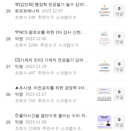
💯[김만희] 행정학 전공필기 필수 강의! 김만희 행정학 강의
0
위포트매니저
2023.12.07
29
댓글
조회수
148
추천수
0
스크랩수
0
💚NCS 왕초보를 위한 1타 강사 신헌,하주응,박어령,이경현의 <NCS 직업기초능력평가> 강의!
0
익명
2023.12.05
28
댓글
조회수
1206
추천수
0
스크랩수
0
💥[기계의 진리] 기계직 전공필기 강의 모음zip.
0
익명
2023.11.29
27
댓글
조회수
447
추천수
0
스크랩수
0
🔥초시생, 비전공자를 위한 경영학 1타, 김윤상의 <경영학 강의> 모음
0
익명
2023.11.27
26
댓글
조회수
716
추천수
0
스크랩수
0
⏰풀이시간을 절반으로 줄이는 수리·자료해석 1타! 신헌의 <PSAT for NCS 강의>
0
익명
2023.11.06
25
댓글
조회수
11809
추천수
0
스크랩수
0