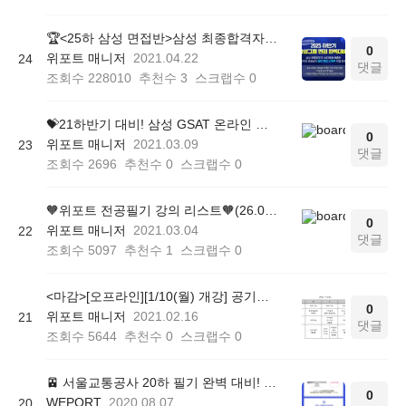
🏆<25하 삼성 면접반>삼성 최종합격자 1,683명 배출한 노하우 전수!
0
위포트 매니저
2021.04.22
24
댓글
조회수
228010
추천수
3
스크랩수
0
💝21하반기 대비! 삼성 GSAT 온라인 모의고사 OPEN💝
0
위포트 매니저
2021.03.09
23
댓글
조회수
2696
추천수
0
스크랩수
0
🧡위포트 전공필기 강의 리스트🧡(26.05.22 ver.)
0
위포트 매니저
2021.03.04
22
댓글
조회수
5097
추천수
1
스크랩수
0
<마감>[오프라인][1/10(월) 개강] 공기업 관리형 종합반
0
위포트 매니저
2021.02.16
21
댓글
조회수
5644
추천수
0
스크랩수
0
🚈 서울교통공사 20하 필기 완벽 대비! 서울교통공사 모듈형 NCS 실전/합격 단기 완성
0
WEPORT
2020.08.07
20