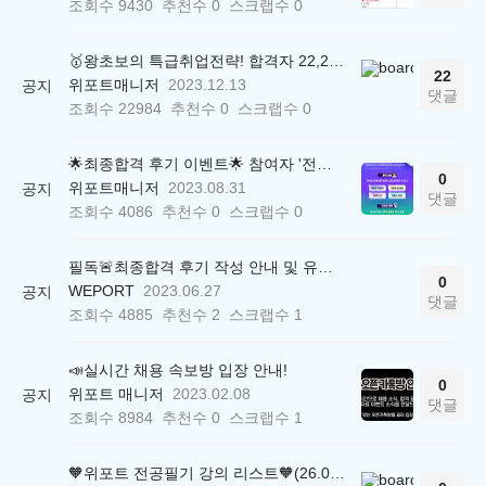
조회수
9430
추천수
0
스크랩수
0
🥇왕초보의 특급취업전략! 합격자 22,244명 배출한 전문가와 함께 직무탐색부터 면접까지 완벽대비
22
위포트매니저
2023.12.13
공지
댓글
조회수
22984
추천수
0
스크랩수
0
🌟최종합격 후기 이벤트🌟 참여자 '전원' 백화점상품권 증정
0
위포트매니저
2023.08.31
공지
댓글
조회수
4086
추천수
0
스크랩수
0
필독🚨최종합격 후기 작성 안내 및 유의사항
0
WEPORT
2023.06.27
공지
댓글
조회수
4885
추천수
2
스크랩수
1
📣실시간 채용 속보방 입장 안내!
0
위포트 매니저
2023.02.08
공지
댓글
조회수
8984
추천수
0
스크랩수
1
🧡위포트 전공필기 강의 리스트🧡(26.05.22 ver.)