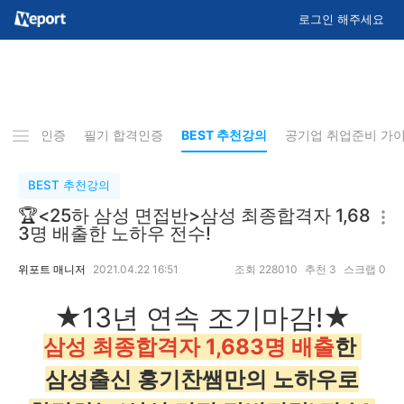
로그인 해주세요
류 합격인증
필기 합격인증
BEST 추천강의
공기업 취업준비 가
BEST 추천강의
🏆<25하 삼성 면접반>삼성 최종합격자 1,68
3명 배출한 노하우 전수!
위포트 매니저
2021.04.22 16:51
조회
228010
추천
3
스크랩
0
★13년 연속 조기마감!★
삼성 최종합격자 1,683명 배출
한
삼성출신 홍기찬쌤만의 노하우로