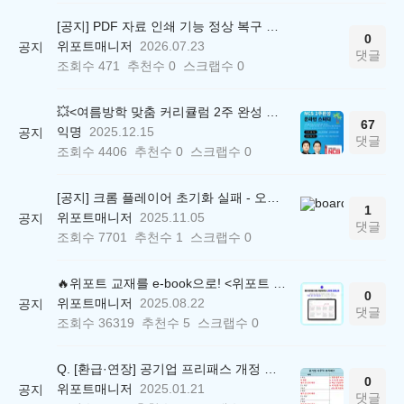
[공지] PDF 자료 인쇄 기능 정상 복구 안내
0
위포트매니저
2026.07.23
공지
댓글
조회수
471
추천수
0
스크랩수
0
💥<여름방학 맞춤 커리큘럼 2주 완성 무료 스터디> 모집 시작!
67
익명
2025.12.15
공지
댓글
조회수
4406
추천수
0
스크랩수
0
[공지] 크롬 플레이어 초기화 실패 - 오류 조치 방법 안내 (Chrome 142 버전, Edge)
1
위포트매니저
2025.11.05
공지
댓글
조회수
7701
추천수
1
스크랩수
0
🔥위포트 교재를 e-book으로! <위포트 스마트학습실>
0
위포트매니저
2025.08.22
공지
댓글
조회수
36319
추천수
5
스크랩수
0
Q. [환급·연장] 공기업 프리패스 개정 안내 (25.01.21 18:00~)
0
위포트매니저
2025.01.21
공지
댓글