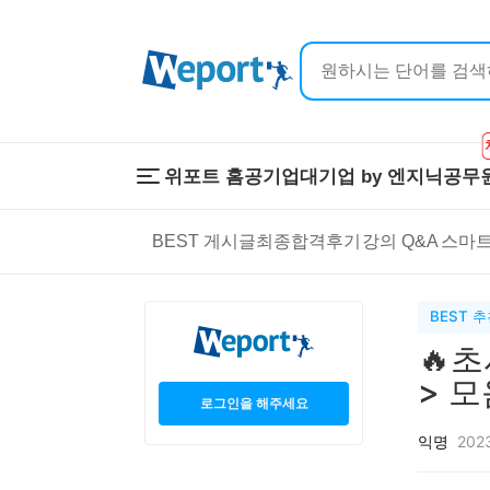
위포트 홈
공기업
대기업 by 엔지닉
공무
위포트 홈
공기업
대기업 by 
BEST 게시글
최종합격후기
강의 Q&A
스마트
온라인 강의
이공계 강의
프리패스
스마트학습
스마트학습실
학원 강의
BEST 
1:1 컨설팅
🔥
> 모
로그인을 해주세요
익명
2023