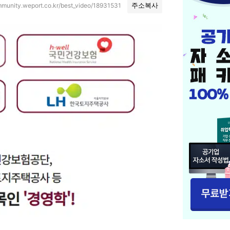
mmunity.weport.co.kr/best_video/18931531
주소복사