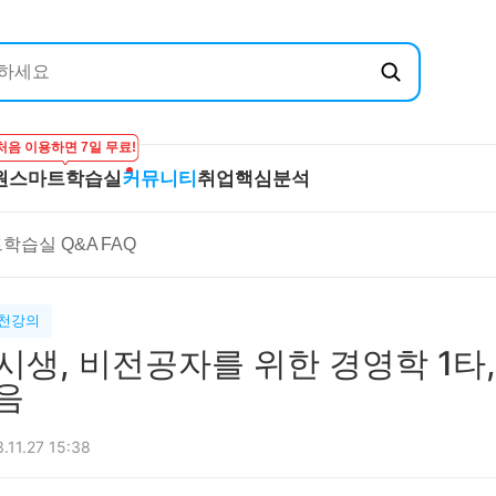
처음 이용하면 7일 무료!
원
스마트학습실
커뮤니티
취업핵심분석
엔지닉
공무원
스마트학습실
커뮤니티
취
학습실 Q&A
FAQ
온라인 강의
학습하기
BEST 게시글
기
실
프리패스
시험보기
최종합격후기
산
마이노트
강의 Q&A
전
추천강의
스마트학습실 Q&A
직
초시생, 비전공자를 위한 경영학 1타
FAQ
합격
음
.11.27 15:38