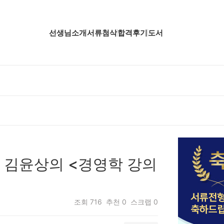
선생님소개
서류첨삭
합격후기
도서
업핵심분석
업핵심분석
업핵심분석
공핵심분석
무핵심분석
, 김윤상의 <경영학 강의
자소서 핵심분석
조회
716
추천
0
스크랩
0