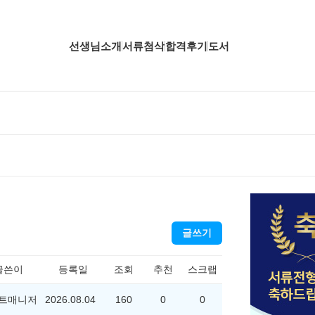
선생님소개
서류첨삭
합격후기
도서
업핵심분석
업핵심분석
업핵심분석
공핵심분석
무핵심분석
글쓰기
자소서 핵심분석
글쓴이
등록일
조회
추천
스크랩
트매니저
2026.08.04
160
0
0