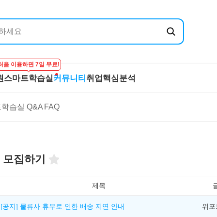
처음 이용하면 7일 무료!
원
스마트학습실
커뮤니티
취업핵심분석
엔지닉
공무원
스마트학습실
커뮤니티
취
학습실 Q&A
FAQ
온라인 강의
학습하기
BEST 게시글
기
실
프리패스
시험보기
최종합격후기
산
마이노트
강의 Q&A
전
스마트학습실 Q&A
직
 모집하기
FAQ
합격
제목
[공지] 물류사 휴무로 인한 배송 지연 안내
위포