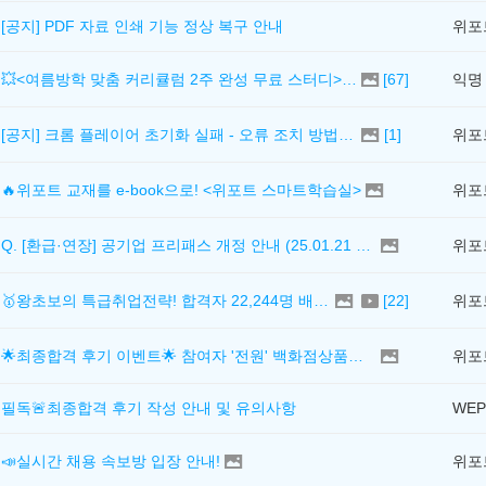
[공지] PDF 자료 인쇄 기능 정상 복구 안내
위포
💥<여름방학 맞춤 커리큘럼 2주 완성 무료 스터디> 모집 시작!
[
67
]
익명
[공지] 크롬 플레이어 초기화 실패 - 오류 조치 방법 안내 (Chrome 142 버전, Edge)
[
1
]
위포
🔥위포트 교재를 e-book으로! <위포트 스마트학습실>
위포
Q. [환급·연장] 공기업 프리패스 개정 안내 (25.01.21 18:00~)
위포
🥇왕초보의 특급취업전략! 합격자 22,244명 배출한 전문가와 함께 직무탐색부터 면접까지 완벽대비
[
22
]
위포
🌟최종합격 후기 이벤트🌟 참여자 '전원' 백화점상품권 증정
위포
필독🚨최종합격 후기 작성 안내 및 유의사항
WEP
📣실시간 채용 속보방 입장 안내!