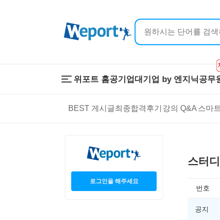
위포트 홈
공기업
대기업 by 엔지닉
공무
위포트 홈
공기업
대기업 by 
BEST 게시글
최종합격후기
강의 Q&A
스마트
온라인 강의
이공계 강의
프리패스
스마트학습
스마트학습실
학원 강의
1:1 컨설팅
스터디
로그인을 해주세요
번호
공지