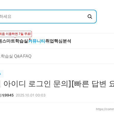
처음 이용하면 7일 무료!
원
스마트학습실
커뮤니티
취업핵심분석
엔지닉
공무원
스마트학습실
커뮤니티
취
학습실 Q&A
FAQ
온라인 강의
학습하기
BEST 게시글
기
실
프리패스
시험보기
최종합격후기
산
마이노트
강의 Q&A
전
A
스마트학습실 Q&A
직
별 아이디 로그인 문의][빠른 답변 
FAQ
합격
개9945
2025.10.01 00:03
https://comm