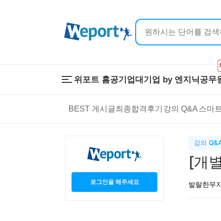
위포트 홈
공기업
대기업 by 엔지닉
공무
위포트 홈
공기업
대기업 by 
BEST 게시글
최종합격후기
강의 Q&A
스마트
온라인 강의
이공계 강의
프리패스
스마트학습
스마트학습실
학원 강의
강의 Q&
1:1 컨설팅
[개
로그인을 해주세요
발랄한무지