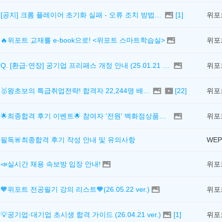
[공지] 크롬 플레이어 초기화 실패 - 오류 조치 방법 안내 (Chrome 142 버전, Edge)
[
1
]
위포
🔥위포트 교재를 e-book으로! <위포트 스마트학습실>
위포
Q. [환급·연장] 공기업 프리패스 개정 안내 (25.01.21 18:00~)
위포
🥇왕초보의 특급취업전략! 합격자 22,244명 배출한 전문가와 함께 직무탐색부터 면접까지 완벽대비
[
22
]
위포
🌟최종합격 후기 이벤트🌟 참여자 '전원' 백화점상품권 증정
위포
필독🚨최종합격 후기 작성 안내 및 유의사항
WEP
📣실시간 채용 속보방 입장 안내!
🧡위포트 전공필기 강의 리스트🧡(26.05.22 ver.)
💡공기업·대기업 초시생 합격 가이드 (26.04.21 ver.)
[
1
]