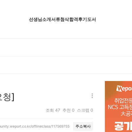
선생님소개
서류첨삭
합격후기
도서
업핵심분석
업핵심분석
업핵심분석
공핵심분석
무핵심분석
요청]
자소서 핵심분석
조회
47
추천
0
스크랩
0
unity.weport.co.kr/offlineclass/117569755
주소복사