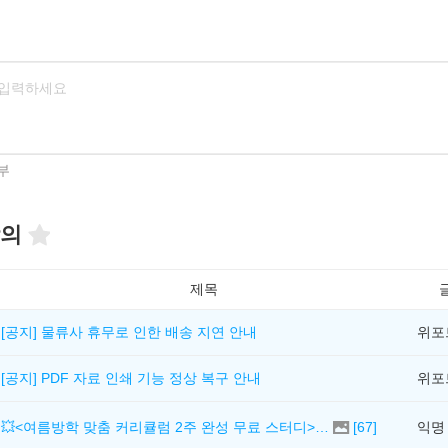
부
의
제목
[공지] 물류사 휴무로 인한 배송 지연 안내
위포
[공지] PDF 자료 인쇄 기능 정상 복구 안내
위포
💥<여름방학 맞춤 커리큘럼 2주 완성 무료 스터디> 모집 시작!
[
67
]
익명