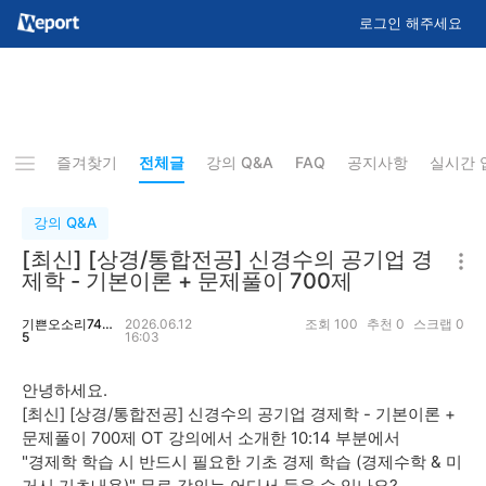
로그인 해주세요
즐겨찾기
전체글
강의 Q&A
FAQ
공지사항
실시간 
강의 Q&A
[최신] [상경/통합전공] 신경수의 공기업 경
제학 - 기본이론 + 문제풀이 700제
기쁜오소리746
2026.06.12
조회
100
추천
0
스크랩
0
5
16:03
안녕하세요.
[최신] [상경/통합전공] 신경수의 공기업 경제학 - 기본이론 +
문제풀이 700제 OT 강의에서 소개한 10:14 부분에서
"경제학 학습 시 반드시 필요한 기초 경제 학습 (경제수학 & 미
거시 기초내용)" 무료 강의는 어디서 들을 수 있나요?