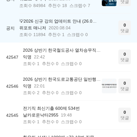
댓글
조회수
84984
추천수
18
스크랩수
7
💡2026 신규 강의 업데이트 안내 (26.04.17 ver.)
0
위포트 매니저
2020.08.04
공지
댓글
조회수
11894
추천수
1
스크랩수
0
2026 상반기 한국철도공사 열차승무직 최종 합격 후기
0
익명
22:42
42547
댓글
조회수
1
추천수
0
스크랩수
0
2026 상반기 한국도로교통공단 일반행정 최종 합격 후기
0
익명
22:01
42546
댓글
조회수
2
추천수
0
스크랩수
0
전기직 최신기출 600제 534번
0
날카로운낙타2955
19:48
42545
댓글
조회수
1
추천수
0
스크랩수
0