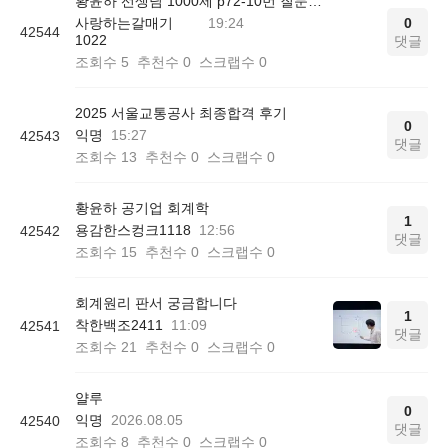
황윤하 선생님 1000제 p72-10번 질문드립니다.
사랑하는갈매기
19:24
0
42544
1022
댓글
조회수
5
추천수
0
스크랩수
0
2025 서울교통공사 최종합격 후기
0
익명
15:27
42543
댓글
조회수
13
추천수
0
스크랩수
0
황윤하 공기업 회계학
1
용감한스컹크1118
12:56
42542
댓글
조회수
15
추천수
0
스크랩수
0
회계원리 판서 궁금합니다
1
착한백조2411
11:09
42541
댓글
조회수
21
추천수
0
스크랩수
0
얄루
0
익명
2026.08.05
42540
댓글
조회수
8
추천수
0
스크랩수
0