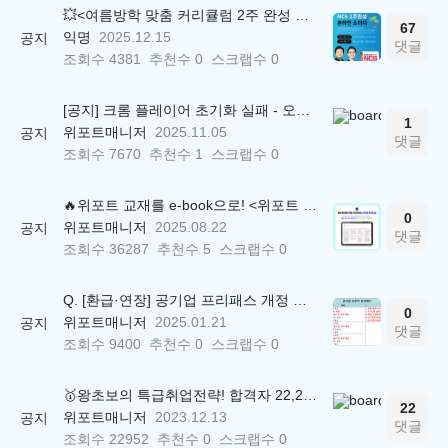
💥<여름방학 맞춤 커리큘럼 2주 완성 무료 스터디> 모집 시작!
67
익명
2025.12.15
공지
댓글
조회수
4381
추천수
0
스크랩수
0
[공지] 크롬 플레이어 초기화 실패 - 오류 조치 방법 안내 (Chrome 142 버전, Edge)
1
위포트매니저
2025.11.05
공지
댓글
조회수
7670
추천수
1
스크랩수
0
🔥위포트 교재를 e-book으로! <위포트 스마트학습실>
0
위포트매니저
2025.08.22
공지
댓글
조회수
36287
추천수
5
스크랩수
0
Q. [환급·연장] 공기업 프리패스 개정 안내 (25.01.21 18:00~)
0
위포트매니저
2025.01.21
공지
댓글
조회수
9400
추천수
0
스크랩수
0
🥇왕초보의 특급취업전략! 합격자 22,244명 배출한 전문가와 함께 직무탐색부터 면접까지 완벽대비
22
위포트매니저
2023.12.13
공지
댓글
조회수
22952
추천수
0
스크랩수
0