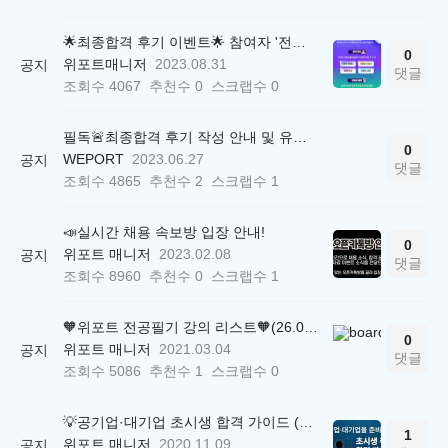
🌟최종합격 후기 이벤트🌟 참여자 '전원' 백화점상품권 증정
0
위포트매니저
2023.08.31
공지
댓글
조회수
4067
추천수
0
스크랩수
0
필독🚨최종합격 후기 작성 안내 및 유의사항
0
WEPORT
2023.06.27
공지
댓글
조회수
4865
추천수
2
스크랩수
1
📣실시간 채용 속보방 입장 안내!
0
위포트 매니저
2023.02.08
공지
댓글
조회수
8960
추천수
0
스크랩수
1
🧡위포트 전공필기 강의 리스트🧡(26.05.22 ver.)
0
위포트 매니저
2021.03.04
공지
댓글
조회수
5086
추천수
1
스크랩수
0
💡공기업·대기업 초시생 합격 가이드 (26.04.21 ver.)
1
위포트 매니저
2020.11.09
공지