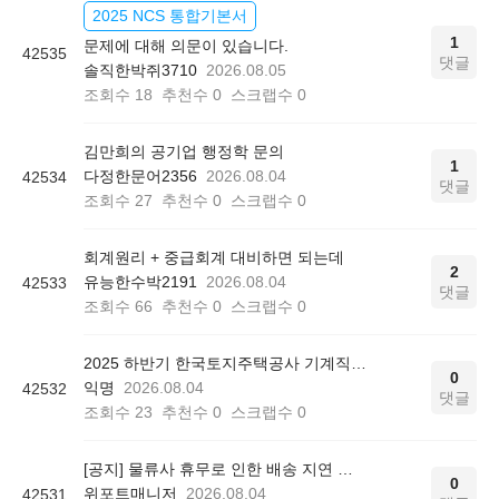
2025 NCS 통합기본서
1
문제에 대해 의문이 있습니다.
42535
댓글
솔직한박쥐3710
2026.08.05
조회수
18
추천수
0
스크랩수
0
김만희의 공기업 행정학 문의
1
다정한문어2356
2026.08.04
42534
댓글
조회수
27
추천수
0
스크랩수
0
회계원리 + 중급회계 대비하면 되는데
2
유능한수박2191
2026.08.04
42533
댓글
조회수
66
추천수
0
스크랩수
0
2025 하반기 한국토지주택공사 기계직 최종 합격 후기
0
익명
2026.08.04
42532
댓글
조회수
23
추천수
0
스크랩수
0
[공지] 물류사 휴무로 인한 배송 지연 안내
0
위포트매니저
2026.08.04
42531