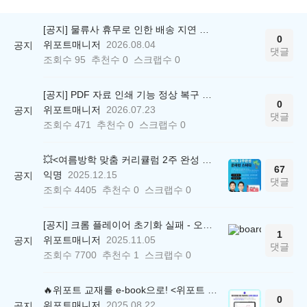
[공지] 물류사 휴무로 인한 배송 지연 안내
0
위포트매니저
2026.08.04
공지
댓글
조회수
95
추천수
0
스크랩수
0
[공지] PDF 자료 인쇄 기능 정상 복구 안내
0
위포트매니저
2026.07.23
공지
댓글
조회수
471
추천수
0
스크랩수
0
💥<여름방학 맞춤 커리큘럼 2주 완성 무료 스터디> 모집 시작!
67
익명
2025.12.15
공지
댓글
조회수
4405
추천수
0
스크랩수
0
[공지] 크롬 플레이어 초기화 실패 - 오류 조치 방법 안내 (Chrome 142 버전, Edge)
1
위포트매니저
2025.11.05
공지
댓글
조회수
7700
추천수
1
스크랩수
0
🔥위포트 교재를 e-book으로! <위포트 스마트학습실>
0
위포트매니저
2025.08.22
공지