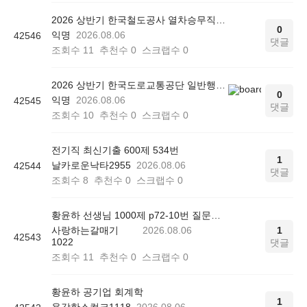
2026 상반기 한국철도공사 열차승무직 최종 합격 후기
0
익명
2026.08.06
42546
댓글
조회수
11
추천수
0
스크랩수
0
2026 상반기 한국도로교통공단 일반행정 최종 합격 후기
0
익명
2026.08.06
42545
댓글
조회수
10
추천수
0
스크랩수
0
전기직 최신기출 600제 534번
1
날카로운낙타2955
2026.08.06
42544
댓글
조회수
8
추천수
0
스크랩수
0
황윤하 선생님 1000제 p72-10번 질문드립니다.
사랑하는갈매기
2026.08.06
1
42543
1022
댓글
조회수
11
추천수
0
스크랩수
0
황윤하 공기업 회계학
1