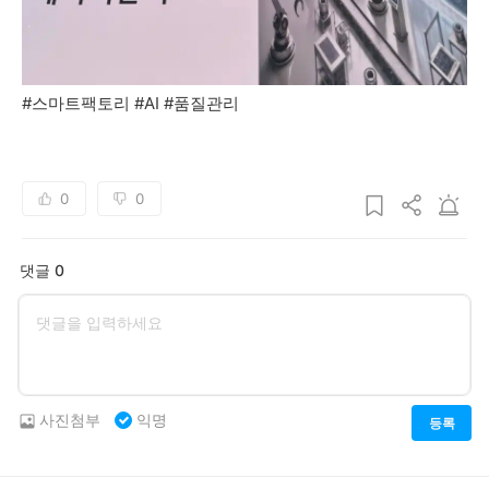
#스마트팩토리 #AI #품질관리
0
0
댓글 0
사진첨부
익명
등록