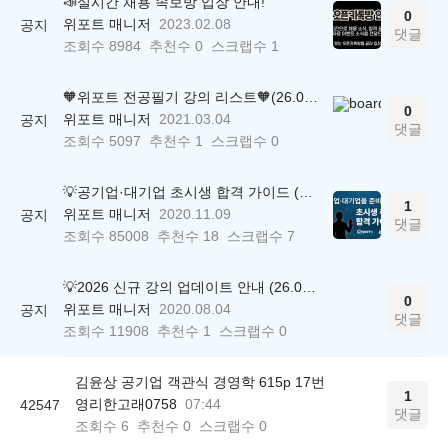
📣실시간 채용 속보방 입장 안내!
0
위포트 매니저
2023.02.08
공지
댓글
조회수
8984
추천수
0
스크랩수
1
🧡위포트 전공필기 강의 리스트🧡(26.05.22 ver.)
0
위포트 매니저
2021.03.04
공지
댓글
조회수
5097
추천수
1
스크랩수
0
💡공기업·대기업 초시생 합격 가이드 (26.04.21 ver.)
1
위포트 매니저
2020.11.09
공지
댓글
조회수
85008
추천수
18
스크랩수
7
💡2026 신규 강의 업데이트 안내 (26.04.17 ver.)
0
위포트 매니저
2020.08.04
공지
댓글
조회수
11908
추천수
1
스크랩수
0
김윤상 공기업 객관식 경영학 615p 17번
1
영리한고래0758
07:44
42547
댓글
조회수
6
추천수
0
스크랩수
0