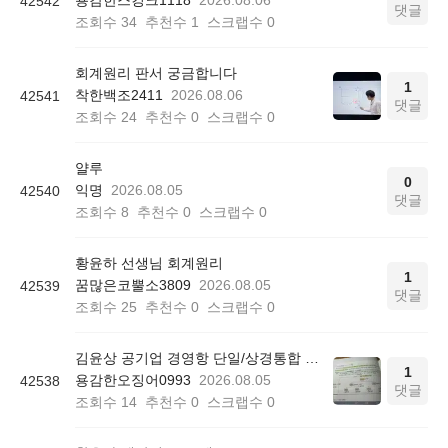
용감한스컹크1118
2026.08.06
42542
댓글
조회수
34
추천수
1
스크랩수
0
회계원리 판서 궁금합니다
1
착한백조2411
2026.08.06
42541
댓글
조회수
24
추천수
0
스크랩수
0
얄루
0
익명
2026.08.05
42540
댓글
조회수
8
추천수
0
스크랩수
0
황윤하 선생님 회계원리
1
꿈많은코뿔소3809
2026.08.05
42539
댓글
조회수
25
추천수
0
스크랩수
0
김윤상 공기업 경영항 단일/상경통합 기본서 850쪽 그림 4-4
1
용감한오징어0993
2026.08.05
42538
댓글
조회수
14
추천수
0
스크랩수
0