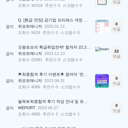
댓글
조회수
36318
추천수
5
스크랩수
0
Q. [환급·연장] 공기업 프리패스 개정 안내 (25.01.21 18:00~)
0
위포트매니저
2025.01.21
공지
댓글
조회수
9429
추천수
0
스크랩수
0
🥇왕초보의 특급취업전략! 합격자 22,244명 배출한 전문가와 함께 직무탐색부터 면접까지 완벽대비
22
위포트매니저
2023.12.13
공지
댓글
조회수
22981
추천수
0
스크랩수
0
🌟최종합격 후기 이벤트🌟 참여자 '전원' 백화점상품권 증정
0
위포트매니저
2023.08.31
공지
댓글
조회수
4086
추천수
0
스크랩수
0
필독🚨최종합격 후기 작성 안내 및 유의사항
0
WEPORT
2023.06.27
공지
댓글
조회수
4885
추천수
2
스크랩수
1