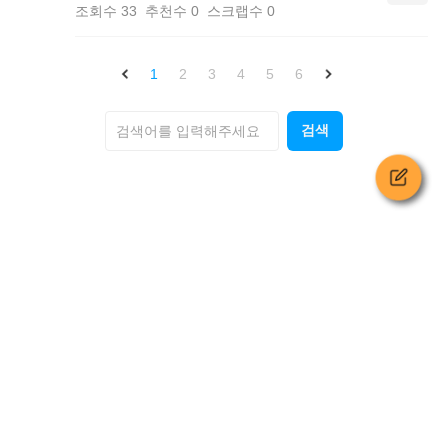
조회수
33
추천수
0
스크랩수
0
1
2
3
4
5
6
검색