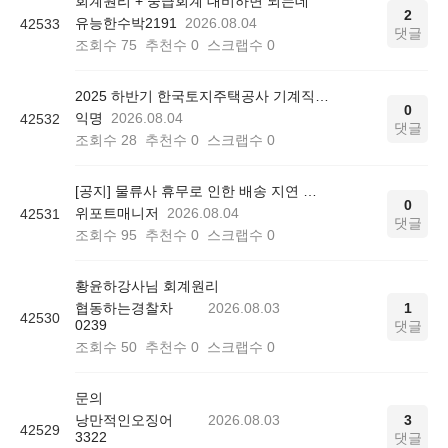
회계원리 + 중급회계 대비하면 되는데
2
유능한수박2191
2026.08.04
42533
댓글
조회수
75
추천수
0
스크랩수
0
2025 하반기 한국토지주택공사 기계직 최종 합격 후기
0
익명
2026.08.04
42532
댓글
조회수
28
추천수
0
스크랩수
0
[공지] 물류사 휴무로 인한 배송 지연 안내
0
위포트매니저
2026.08.04
42531
댓글
조회수
95
추천수
0
스크랩수
0
황윤하강사님 회계원리
협동하는경찰차
2026.08.03
1
42530
0239
댓글
조회수
50
추천수
0
스크랩수
0
문의
낭만적인오징어
2026.08.03
3
42529
3322
댓글