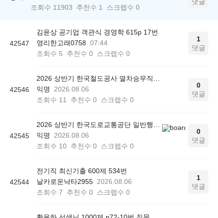
댓글
조회수
11903
추천수
1
스크랩수
0
김윤상 공기업 객관식 경영학 615p 17번
1
영리한고래0758
07:44
42547
댓글
조회수
5
추천수
0
스크랩수
0
2026 상반기 한국철도공사 열차승무직 최종 합격 후기
0
익명
2026.08.06
42546
댓글
조회수
11
추천수
0
스크랩수
0
2026 상반기 한국도로교통공단 일반행정 최종 합격 후기
0
익명
2026.08.06
42545
댓글
조회수
10
추천수
0
스크랩수
0
전기직 최신기출 600제 534번
1
날카로운낙타2955
2026.08.06
42544
댓글
조회수
7
추천수
0
스크랩수
0
황윤하 선생님 1000제 p72-10번 질문드립니다.