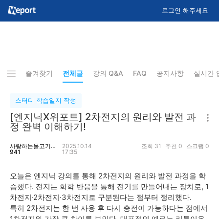
로그인 해주세요
즐겨찾기
전체글
강의 Q&A
FAQ
공지사항
실시간 
스터디 학습일지 작성
[엔지닉X위포트] 2차전지의 원리와 발전 과
정 완벽 이해하기!
사랑하는물고기3
2025.10.14
조회
31
추천
0
스크랩
0
941
17:35
오늘은 엔지닉 강의를 통해 2차전지의 원리와 발전 과정을 학
습했다. 전지는 화학 반응을 통해 전기를 만들어내는 장치로, 1
차전지·2차전지·3차전지로 구분된다는 점부터 정리했다.
특히 2차전지는 한 번 사용 후 다시 충전이 가능하다는 점에서
1차전지와 가장 큰 차이를 보인다. 대표적인 예로는 리튬이온