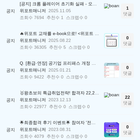
[공지] 크롬 플레이어 초기화 실패 - 오류 조치 방법 안내 (Chrome 142 버전, Edge)
1
위포트매니저
2025.11.05
공지
댓글
조회수
7694
추천수
1
스크랩수
0
🔥위포트 교재를 e-book으로! <위포트 스마트학습실>
0
위포트매니저
2025.08.22
공지
댓글
조회수
36305
추천수
5
스크랩수
0
Q. [환급·연장] 공기업 프리패스 개정 안내 (25.01.21 18:00~)
0
위포트매니저
2025.01.21
공지
댓글
조회수
9422
추천수
0
스크랩수
0
🥇왕초보의 특급취업전략! 합격자 22,244명 배출한 전문가와 함께 직무탐색부터 면접까지 완벽대비
22
위포트매니저
2023.12.13
공지
댓글
조회수
22977
추천수
0
스크랩수
0
🌟최종합격 후기 이벤트🌟 참여자 '전원' 백화점상품권 증정
0
위포트매니저
2023.08.31
공지
댓글
조회수
4079
추천수
0
스크랩수
0