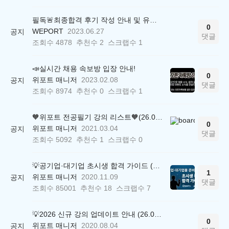
필독🚨최종합격 후기 작성 안내 및 유의사항
0
WEPORT
2023.06.27
공지
댓글
조회수
4878
추천수
2
스크랩수
1
📣실시간 채용 속보방 입장 안내!
0
위포트 매니저
2023.02.08
공지
댓글
조회수
8974
추천수
0
스크랩수
1
🧡위포트 전공필기 강의 리스트🧡(26.05.22 ver.)
0
위포트 매니저
2021.03.04
공지
댓글
조회수
5092
추천수
1
스크랩수
0
💡공기업·대기업 초시생 합격 가이드 (26.04.21 ver.)
1
위포트 매니저
2020.11.09
공지
댓글
조회수
85001
추천수
18
스크랩수
7
💡2026 신규 강의 업데이트 안내 (26.04.17 ver.)
0
위포트 매니저
2020.08.04
공지