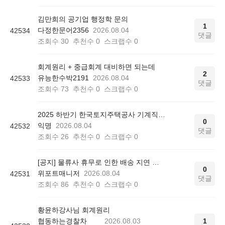
김만희의 공기업 행정학 문의
1
다정한문어2356
2026.08.04
42534
댓글
조회수
30
추천수
0
스크랩수
0
회계원리 + 중급회계 대비하면 되는데
2
유능한수박2191
2026.08.04
42533
댓글
조회수
73
추천수
0
스크랩수
0
2025 하반기 한국토지주택공사 기계직 최종 합격 후기
0
익명
2026.08.04
42532
댓글
조회수
26
추천수
0
스크랩수
0
[공지] 물류사 휴무로 인한 배송 지연 안내
0
위포트매니저
2026.08.04
42531
댓글
조회수
86
추천수
0
스크랩수
0
황윤하강사님 회계원리
협동하는경찰차
2026.08.03
1