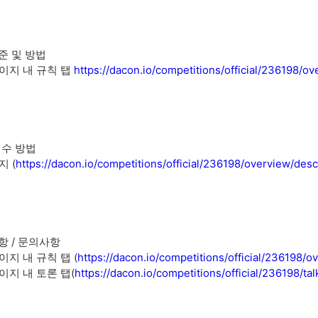
준 및 방법
이지 내 규칙 탭
https://dacon.io/competitions/official/236198/ov
접수 방법
 (
https://dacon.io/competitions/official/
236198
/overview/desc
항 / 문의사항
지 내 규칙 탭 (
https://dacon.io/competitions/official/
236198
/ov
이지 내 토론 탭(
https://dacon.io/competitions/official/
236198
/ta