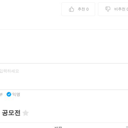
추천
비추천
0
부
익명
 공모전