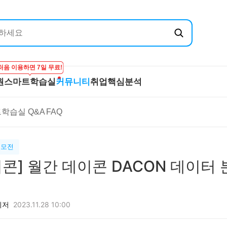
처음 이용하면 7일 무료!
원
스마트학습실
커뮤니티
취업핵심분석
엔지닉
공무원
스마트학습실
커뮤니티
취
학습실 Q&A
FAQ
온라인 강의
학습하기
BEST 게시글
기
실
프리패스
시험보기
최종합격후기
산
마이노트
강의 Q&A
전
공모전
스마트학습실 Q&A
직
이콘] 월간 데이콘 DACON 데이터
FAQ
합격
니저
2023.11.28 10:00