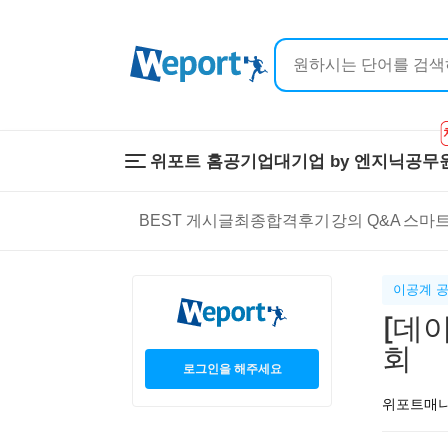
위포트 홈
공기업
대기업 by 엔지닉
공무
위포트 홈
공기업
대기업 by 
BEST 게시글
최종합격후기
강의 Q&A
스마트
온라인 강의
이공계 강의
프리패스
스마트학습
스마트학습실
학원 강의
이공계 
1:1 컨설팅
[데
회
로그인을 해주세요
위포트매