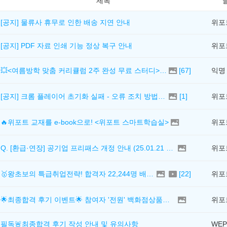
제목
[공지] 물류사 휴무로 인한 배송 지연 안내
위포
[공지] PDF 자료 인쇄 기능 정상 복구 안내
위포
💥<여름방학 맞춤 커리큘럼 2주 완성 무료 스터디> 모집 시작!
[
67
]
익명
[공지] 크롬 플레이어 초기화 실패 - 오류 조치 방법 안내 (Chrome 142 버전, Edge)
[
1
]
위포
🔥위포트 교재를 e-book으로! <위포트 스마트학습실>
위포
Q. [환급·연장] 공기업 프리패스 개정 안내 (25.01.21 18:00~)
위포
🥇왕초보의 특급취업전략! 합격자 22,244명 배출한 전문가와 함께 직무탐색부터 면접까지 완벽대비
[
22
]
위포
🌟최종합격 후기 이벤트🌟 참여자 '전원' 백화점상품권 증정
위포
필독🚨최종합격 후기 작성 안내 및 유의사항
WEP