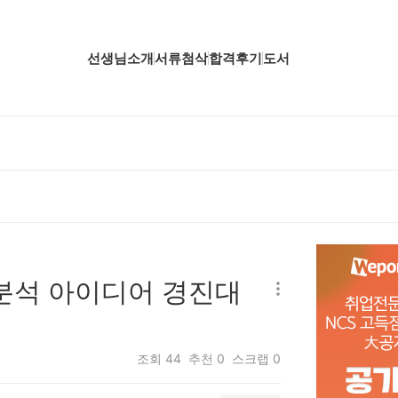
선생님소개
서류첨삭
합격후기
도서
업핵심분석
업핵심분석
업핵심분석
공핵심분석
무핵심분석
 분석 아이디어 경진대
자소서 핵심분석
조회
44
추천
0
스크랩
0