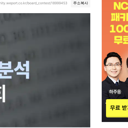
nity.weport.co.kr/board_contest/18999453
주소복사