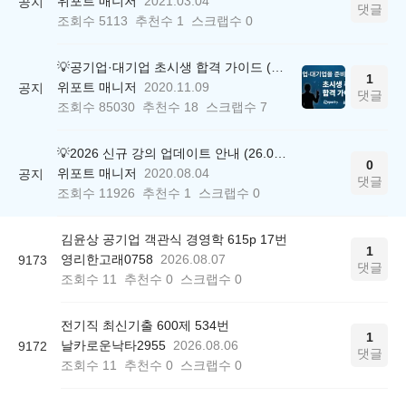
위포트 매니저
2021.03.04
공지
댓글
조회수
5113
추천수
1
스크랩수
0
💡공기업·대기업 초시생 합격 가이드 (26.04.21 ver.)
1
위포트 매니저
2020.11.09
공지
댓글
조회수
85030
추천수
18
스크랩수
7
💡2026 신규 강의 업데이트 안내 (26.04.17 ver.)
0
위포트 매니저
2020.08.04
공지
댓글
조회수
11926
추천수
1
스크랩수
0
김윤상 공기업 객관식 경영학 615p 17번
1
영리한고래0758
2026.08.07
9173
댓글
조회수
11
추천수
0
스크랩수
0
전기직 최신기출 600제 534번
1
날카로운낙타2955
2026.08.06
9172
댓글
조회수
11
추천수
0
스크랩수
0