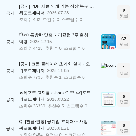
[공지] PDF 자료 인쇄 기능 정상 복구 안내
0
위포트매니저
2026.07.23
공지
댓글
조회수
482
추천수
0
스크랩수
0
💥<여름방학 맞춤 커리큘럼 2주 완성 무료 스터디> 모집 시작!
67
익명
2025.12.15
공지
댓글
조회수
4428
추천수
0
스크랩수
0
[공지] 크롬 플레이어 초기화 실패 - 오류 조치 방법 안내 (Chrome 142 버전, Edge)
1
위포트매니저
2025.11.05
공지
댓글
조회수
7735
추천수
1
스크랩수
0
🔥위포트 교재를 e-book으로! <위포트 스마트학습실>
0
위포트매니저
2025.08.22
공지
댓글
조회수
36359
추천수
5
스크랩수
0
Q. [환급·연장] 공기업 프리패스 개정 안내 (25.01.21 18:00~)
0
위포트매니저
2025.01.21
공지
댓글
조회수
9454
추천수
0
스크랩수
0