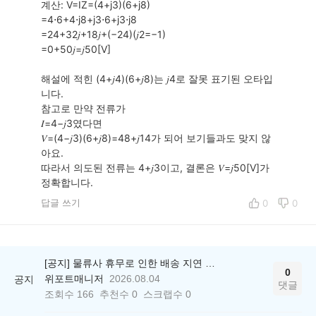
계산: V=IZ=(4+j3)(6+j8)
=4⋅6+4⋅j8+j3⋅6+j3⋅j8
=24+32𝑗+18𝑗+(−24)(𝑗2=−1)
=0+50𝑗=𝑗50[V]
해설에 적힌 (4+𝑗4)(6+𝑗8)는 𝑗4로 잘못 표기된 오타입
니다.
참고로 만약 전류가
𝐼=4−𝑗3였다면
𝑉=(4−𝑗3)(6+𝑗8)=48+𝑗14가 되어 보기들과도 맞지 않
아요.
따라서 의도된 전류는 4+𝑗3이고, 결론은 𝑉=𝑗50[V]가
정확합니다.
답글 쓰기
0
0
[공지] 물류사 휴무로 인한 배송 지연 안내
0
위포트매니저
2026.08.04
공지
댓글
조회수
166
추천수
0
스크랩수
0