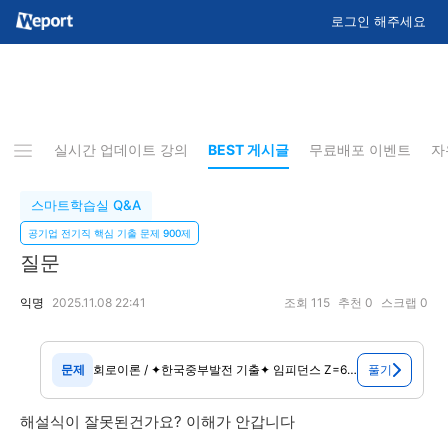
로그인 해주세요
지사항
실시간 업데이트 강의
BEST 게시글
무료배포 이벤트
자
스마트학습실 Q&A
공기업 전기직 핵심 기출 문제 900제
질문
익명
2025.11.08 22:41
조회
115
추천
0
스크랩
0
문제
회로이론 / ✦한국중부발전 기출✦ 임피던스 Z=6+j8[Ω]인 회로에 전류I=4-j3[A]를 흘리는데 필요한 전압[V]를 구하면?
해설식이 잘못된건가요? 이해가 안갑니다