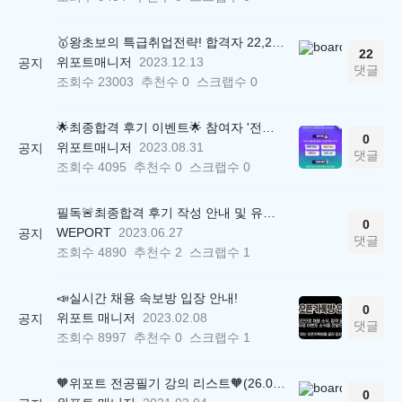
🥇왕초보의 특급취업전략! 합격자 22,244명 배출한 전문가와 함께 직무탐색부터 면접까지 완벽대비
22
위포트매니저
2023.12.13
공지
댓글
조회수
23003
추천수
0
스크랩수
0
🌟최종합격 후기 이벤트🌟 참여자 '전원' 백화점상품권 증정
0
위포트매니저
2023.08.31
공지
댓글
조회수
4095
추천수
0
스크랩수
0
필독🚨최종합격 후기 작성 안내 및 유의사항
0
WEPORT
2023.06.27
공지
댓글
조회수
4890
추천수
2
스크랩수
1
📣실시간 채용 속보방 입장 안내!
0
위포트 매니저
2023.02.08
공지
댓글
조회수
8997
추천수
0
스크랩수
1
🧡위포트 전공필기 강의 리스트🧡(26.05.22 ver.)
0