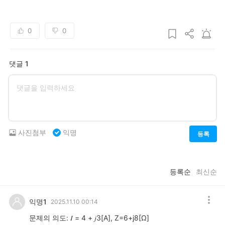
0
0
댓글 1
사진첨부
익명
등록
등록순
최신순
익명1
2025.11.10 00:14
문제의 의도: 𝐼 = 4 + 𝑗3[A], Z=6+j8[Ω]