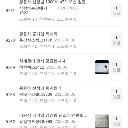
황윤하 선생님 1000제 p72-10번 질문드립니다.
사랑하는갈매기
2026.08.06
1
9171
1022
댓글
조회수
15
추천수
0
스크랩수
0
황윤하 공기업 회계학
1
용감한스컹크1118
2026.08.06
9170
댓글
조회수
42
추천수
1
스크랩수
0
회계원리 판서 궁금합니다
1
착한백조2411
2026.08.06
9169
댓글
조회수
26
추천수
0
스크랩수
0
황윤하 선생님 회계원리
1
꿈많은코뿔소3809
2026.08.05
9168
댓글
조회수
27
추천수
0
스크랩수
0
김윤상 공기업 경영항 단일/상경통합 기본서 850쪽 그림 4-4
1
용감한오징어0993
2026.08.05
9167
댓글
조회수
15
추천수
0
스크랩수
0