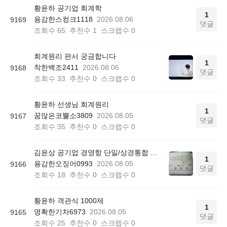
황윤하 공기업 회계학
1
용감한스컹크1118
2026.08.06
9169
댓글
조회수
65
추천수
1
스크랩수
0
회계원리 판서 궁금합니다
1
착한백조2411
2026.08.06
9168
댓글
조회수
33
추천수
0
스크랩수
0
황윤하 선생님 회계원리
1
꿈많은코뿔소3809
2026.08.05
9167
댓글
조회수
35
추천수
0
스크랩수
0
김윤상 공기업 경영항 단일/상경통합 기본서 850쪽 그림 4-4
1
용감한오징어0993
2026.08.05
9166
댓글
조회수
18
추천수
0
스크랩수
0
황윤하 객관식 1000제
1
명확한기차6973
2026.08.05
9165
댓글
조회수
25
추천수
0
스크랩수
0