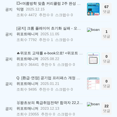
💥<여름방학 맞춤 커리큘럼 2주 완성 무료 스터디> 모집 시작!
67
익명
2025.12.15
공지
댓글
조회수
4472
추천수
0
스크랩수
0
[공지] 크롬 플레이어 초기화 실패 - 오류 조치 방법 안내 (Chrome 142 버전, Edge)
1
위포트매니저
2025.11.05
공지
댓글
조회수
7792
추천수
1
스크랩수
0
🔥위포트 교재를 e-book으로! <위포트 스마트학습실>
0
위포트매니저
2025.08.22
공지
댓글
조회수
36441
추천수
5
스크랩수
0
Q. [환급·연장] 공기업 프리패스 개정 안내 (25.01.21 18:00~)
0
위포트매니저
2025.01.21
공지
댓글
조회수
9495
추천수
0
스크랩수
0
🥇왕초보의 특급취업전략! 합격자 22,244명 배출한 전문가와 함께 직무탐색부터 면접까지 완벽대비
22
위포트매니저
2023.12.13
공지
댓글
조회수
23055
추천수
0
스크랩수
0