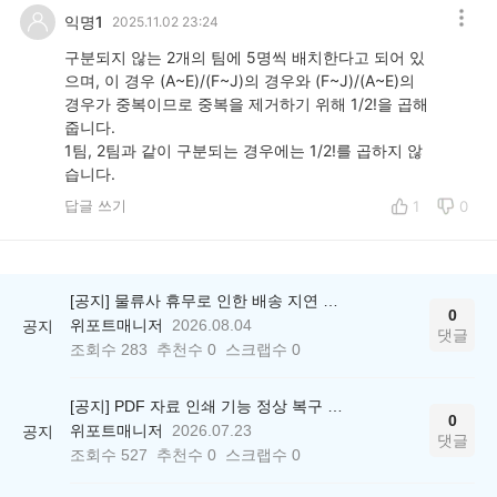
익명1
2025.11.02 23:24
구분되지 않는 2개의 팀에 5명씩 배치한다고 되어 있
으며, 이 경우 (A~E)/(F~J)의 경우와 (F~J)/(A~E)의
경우가 중복이므로 중복을 제거하기 위해 1/2!을 곱해
줍니다.
1팀, 2팀과 같이 구분되는 경우에는 1/2!를 곱하지 않
습니다.
답글 쓰기
1
0
[공지] 물류사 휴무로 인한 배송 지연 안내
0
위포트매니저
2026.08.04
공지
댓글
조회수
283
추천수
0
스크랩수
0
[공지] PDF 자료 인쇄 기능 정상 복구 안내
0
위포트매니저
2026.07.23
공지
댓글
조회수
527
추천수
0
스크랩수
0