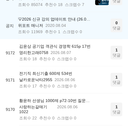
댓글
조회수
85074
추천수
18
스크랩수
7
💡2026 신규 강의 업데이트 안내 (26.04.17 ver.)
0
위포트 매니저
2020.08.04
공지
댓글
조회수
11969
추천수
1
스크랩수
0
김윤상 공기업 객관식 경영학 615p 17번
1
영리한고래0758
2026.08.07
9172
댓글
조회수
18
추천수
0
스크랩수
0
전기직 최신기출 600제 534번
1
날카로운낙타2955
2026.08.06
9171
댓글
조회수
17
추천수
0
스크랩수
0
황윤하 선생님 1000제 p72-10번 질문드립니다.
사랑하는갈매기
2026.08.06
1
9170
1022
댓글
조회수
22
추천수
0
스크랩수
0