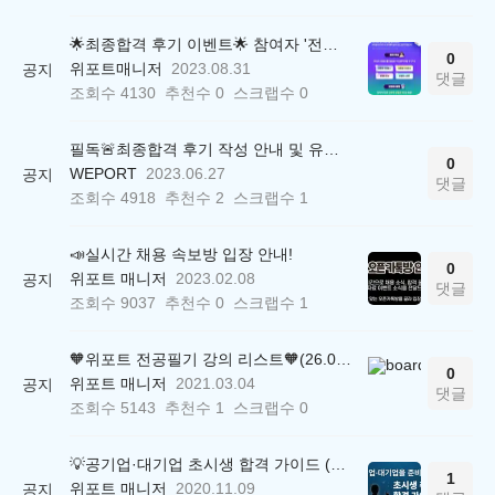
🌟최종합격 후기 이벤트🌟 참여자 '전원' 백화점상품권 증정
0
위포트매니저
2023.08.31
공지
댓글
조회수
4130
추천수
0
스크랩수
0
필독🚨최종합격 후기 작성 안내 및 유의사항
0
WEPORT
2023.06.27
공지
댓글
조회수
4918
추천수
2
스크랩수
1
📣실시간 채용 속보방 입장 안내!
0
위포트 매니저
2023.02.08
공지
댓글
조회수
9037
추천수
0
스크랩수
1
🧡위포트 전공필기 강의 리스트🧡(26.05.22 ver.)
0
위포트 매니저
2021.03.04
공지
댓글
조회수
5143
추천수
1
스크랩수
0
💡공기업·대기업 초시생 합격 가이드 (26.04.21 ver.)
1
위포트 매니저
2020.11.09
공지