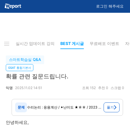
로그인 해주세요
지사항
실시간 업데이트 강의
BEST 게시글
무료배포 이벤트
자
스마트학습실 Q&A
GSAT 통합기본서
확률 관련 질문드립니다.
익명
2025.11.02 14:51
조회
152
추천
0
스크랩
0
문제
수리논리 : 응용계산 / ✦난이도 ★☆☆ / 2023 상반기 기출 변형✦ 임직원 3명이 포함된 10명을 5명씩 2개 팀에 배치하고자 한다. 임직원 3명을 한 팀에 배치
안녕하세요,