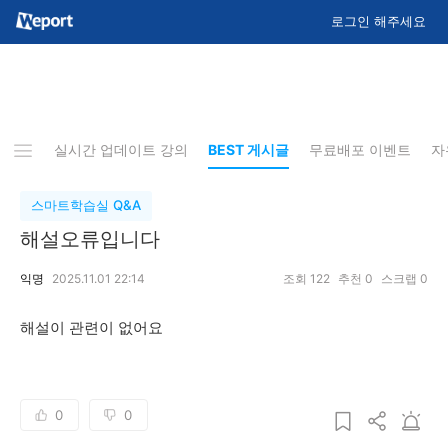
로그인 해주세요
지사항
실시간 업데이트 강의
BEST 게시글
무료배포 이벤트
자
스마트학습실 Q&A
해설오류입니다
익명
2025.11.01 22:14
조회
122
추천
0
스크랩
0
해설이 관련이 없어요
0
0