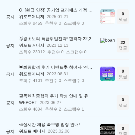
Q. [환급·연장] 공기업 프리패스 개정 안내 (25.01.21 18:00~)
0
위포트매니저
2025.01.21
공지
댓글
조회수
9459
추천수
0
스크랩수
0
🥇왕초보의 특급취업전략! 합격자 22,244명 배출한 전문가와 함께 직무탐색부터 면접까지 완벽대비
22
위포트매니저
2023.12.13
공지
댓글
조회수
23012
추천수
0
스크랩수
0
🌟최종합격 후기 이벤트🌟 참여자 '전원' 백화점상품권 증정
0
위포트매니저
2023.08.31
공지
댓글
조회수
4101
추천수
0
스크랩수
0
필독🚨최종합격 후기 작성 안내 및 유의사항
0
WEPORT
2023.06.27
공지
댓글
조회수
4894
추천수
2
스크랩수
1
📣실시간 채용 속보방 입장 안내!
0
위포트 매니저
2023.02.08
공지
댓글