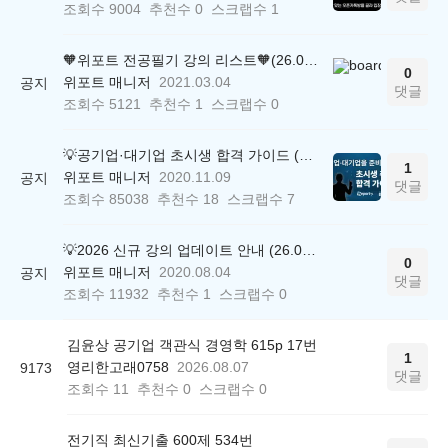
조회수
9004
추천수
0
스크랩수
1
🧡위포트 전공필기 강의 리스트🧡(26.05.22 ver.)
0
위포트 매니저
2021.03.04
공지
댓글
조회수
5121
추천수
1
스크랩수
0
💡공기업·대기업 초시생 합격 가이드 (26.04.21 ver.)
1
위포트 매니저
2020.11.09
공지
댓글
조회수
85038
추천수
18
스크랩수
7
💡2026 신규 강의 업데이트 안내 (26.04.17 ver.)
0
위포트 매니저
2020.08.04
공지
댓글
조회수
11932
추천수
1
스크랩수
0
김윤상 공기업 객관식 경영학 615p 17번
1
영리한고래0758
2026.08.07
9173
댓글
조회수
11
추천수
0
스크랩수
0
전기직 최신기출 600제 534번