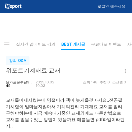
로그인 해주세요
지사항
실시간 업데이트 강의
BEST 게시글
무료배포 이벤트
자
강의 Q&A
위포트기계재료 교재
날카로운수달39
2025.10.02
조회
148
추천
0
스크랩
0
49
10:03
교재를어제시켰는데 명절이라 책이 늦게올것아서요..전공필
기시험이 얼마남지않아서 기계의진리 기계재료 교재를 빨리
구해야하는데 지금 배송대기중인 교재외에도 다른방법으로
교재를 얻을수있는 방법이 있을까요 예를들면 pdf파일이라던
지..