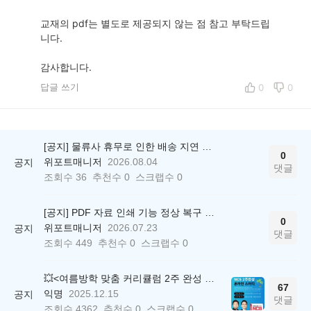
교재의 pdf는 별도로 제공되지 않는 점 참고 부탁드립
니다.
감사합니다.
답글 쓰기
0
0
[공지] 물류사 휴무로 인한 배송 지연 안내
0
위포트매니저
2026.08.04
공지
댓글
조회수
36
추천수
0
스크랩수
0
[공지] PDF 자료 인쇄 기능 정상 복구 안내
0
위포트매니저
2026.07.23
공지
댓글
조회수
449
추천수
0
스크랩수
0
💥<여름방학 맞춤 커리큘럼 2주 완성 무료 스터디> 모집 시작!
67
익명
2025.12.15
공지
댓글
조회수
4362
추천수
0
스크랩수
0