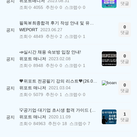
위포트매니저
2023.08.31
공지
댓글
조회수
4055
추천수
0
스크랩수
0
필독🚨최종합격 후기 작성 안내 및 유의사항
0
WEPORT
2023.06.27
공지
댓글
조회수
4849
추천수
2
스크랩수
1
📣실시간 채용 속보방 입장 안내!
0
위포트 매니저
2023.02.08
공지
댓글
조회수
8948
추천수
0
스크랩수
1
🧡위포트 전공필기 강의 리스트🧡(26.05.22 ver.)
0
위포트 매니저
2021.03.04
공지
댓글
조회수
5079
추천수
1
스크랩수
0
💡공기업·대기업 초시생 합격 가이드 (26.04.21 ver.)
1
위포트 매니저
2020.11.09
공지
댓글
조회수
84963
추천수
18
스크랩수
7