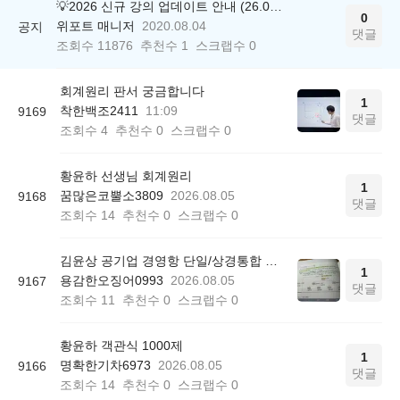
💡2026 신규 강의 업데이트 안내 (26.04.17 ver.)
0
위포트 매니저
2020.08.04
공지
댓글
조회수
11876
추천수
1
스크랩수
0
회계원리 판서 궁금합니다
1
착한백조2411
11:09
9169
댓글
조회수
4
추천수
0
스크랩수
0
황윤하 선생님 회계원리
1
꿈많은코뿔소3809
2026.08.05
9168
댓글
조회수
14
추천수
0
스크랩수
0
김윤상 공기업 경영항 단일/상경통합 기본서 850쪽 그림 4-4
1
용감한오징어0993
2026.08.05
9167
댓글
조회수
11
추천수
0
스크랩수
0
황윤하 객관식 1000제
1
명확한기차6973
2026.08.05
9166
댓글
조회수
14
추천수
0
스크랩수
0