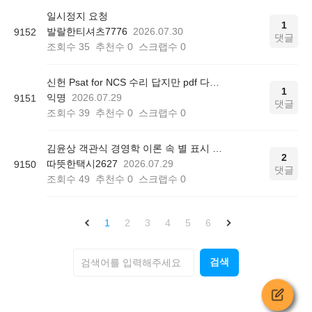
일시정지 요청
1
발랄한티셔츠7776
2026.07.30
9152
댓글
조회수
35
추천수
0
스크랩수
0
신헌 Psat for NCS 수리 답지만 pdf 다운로드 가능한가요?
1
익명
2026.07.29
9151
댓글
조회수
39
추천수
0
스크랩수
0
김윤상 객관식 경영학 이론 속 별 표시 의미
2
따뜻한택시2627
2026.07.29
9150
댓글
조회수
49
추천수
0
스크랩수
0
1
2
3
4
5
6
검색