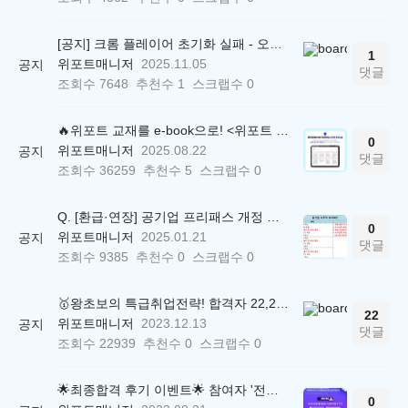
[공지] 크롬 플레이어 초기화 실패 - 오류 조치 방법 안내 (Chrome 142 버전, Edge)
1
위포트매니저
2025.11.05
공지
댓글
조회수
7648
추천수
1
스크랩수
0
🔥위포트 교재를 e-book으로! <위포트 스마트학습실>
0
위포트매니저
2025.08.22
공지
댓글
조회수
36259
추천수
5
스크랩수
0
Q. [환급·연장] 공기업 프리패스 개정 안내 (25.01.21 18:00~)
0
위포트매니저
2025.01.21
공지
댓글
조회수
9385
추천수
0
스크랩수
0
🥇왕초보의 특급취업전략! 합격자 22,244명 배출한 전문가와 함께 직무탐색부터 면접까지 완벽대비
22
위포트매니저
2023.12.13
공지
댓글
조회수
22939
추천수
0
스크랩수
0
🌟최종합격 후기 이벤트🌟 참여자 '전원' 백화점상품권 증정
0