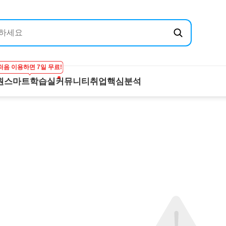
처음 이용하면 7일 무료!
원
스마트학습실
커뮤니티
취업핵심분석
엔지닉
공무원
스마트학습실
커뮤니티
취
온라인 강의
학습하기
BEST 게시글
기
실
프리패스
시험보기
최종합격후기
산
마이노트
강의 Q&A
전
스마트학습실 Q&A
직
FAQ
합격