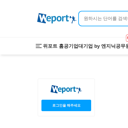
위포트 홈
공기업
대기업 by 엔지닉
공무
위포트 홈
공기업
대기업 by 
온라인 강의
이공계 강의
프리패스
스마트학습
스마트학습실
학원 강의
1:1 컨설팅
로그인을 해주세요