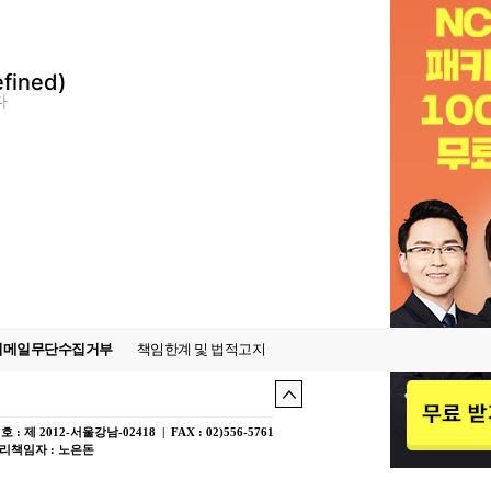
fined)
다