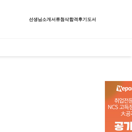
선생님소개
서류첨삭
합격후기
도서
업핵심분석
업핵심분석
업핵심분석
공핵심분석
무핵심분석
자소서 핵심분석