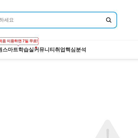
처음 이용하면 7일 무료!
원
스마트학습실
커뮤니티
취업핵심분석
엔지닉
공무원
스마트학습실
커뮤니티
취
온라인 강의
학습하기
BEST 게시글
기
실
프리패스
시험보기
최종합격후기
산
마이노트
강의 Q&A
전
스마트학습실 Q&A
직
FAQ
합격