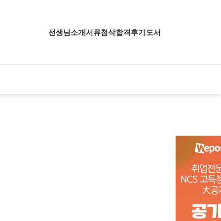
선생님소개
서류첨삭
합격후기
도서
업핵심분석
업핵심분석
업핵심분석
공핵심분석
무핵심분석
자소서 핵심분석