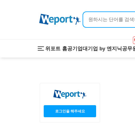
위포트 홈
공기업
대기업 by 엔지닉
공무
위포트 홈
공기업
대기업 by 
온라인 강의
이공계 강의
프리패스
스마트학습
스마트학습실
학원 강의
1:1 컨설팅
로그인을 해주세요