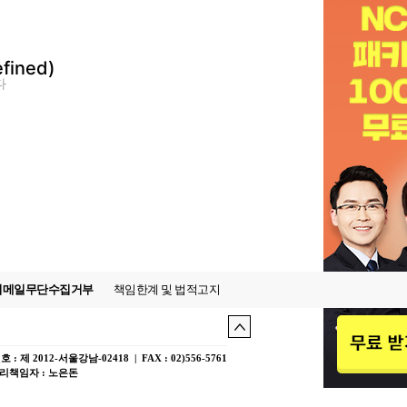
fined)
다