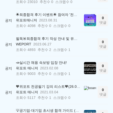
조회수
23010
추천수
0
스크랩수
0
🌟최종합격 후기 이벤트🌟 참여자 '전원' 백화점상품권 증정
0
위포트매니저
2023.08.31
공지
댓글
조회수
4098
추천수
0
스크랩수
0
필독🚨최종합격 후기 작성 안내 및 유의사항
0
WEPORT
2023.06.27
공지
댓글
조회수
4893
추천수
2
스크랩수
1
📣실시간 채용 속보방 입장 안내!
0
위포트 매니저
2023.02.08
공지
댓글
조회수
9003
추천수
0
스크랩수
1
🧡위포트 전공필기 강의 리스트🧡(26.05.22 ver.)
0
위포트 매니저
2021.03.04
공지
댓글
조회수
5117
추천수
1
스크랩수
0
💡공기업·대기업 초시생 합격 가이드 (26.04.21 ver.)