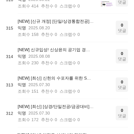
댓글
조회수
414
추천수
0
스크랩수
0
[NEW] [신규 개정] [단일/상경통합전공] 김윤상의 공기업 경영학 기본이론
0
익명
2025.08.20
315
댓글
조회수
158
추천수
0
스크랩수
0
[NEW] 신규입성! 신상윤의 공기업 경영학 기출 문제풀이(공기업 복원기출 문제풀이)
0
익명
2025.08.08
314
댓글
조회수
230
추천수
0
스크랩수
0
[NEW] [최신] 신헌의 수포자를 위한 SOS 기초 수리 20선
0
익명
2025.07.30
313
댓글
조회수
151
추천수
0
스크랩수
0
[NEW] [최신] [상경/단일전공/금공대비] 신경수의 공기업 객관식 경제학 1000제(핵심·심화이론+문제풀이+모의고사)
0
익명
2025.07.30
312
댓글
조회수
172
추천수
0
스크랩수
0