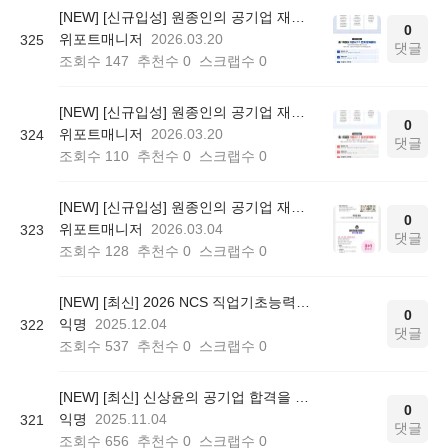
[NEW] [신규입성] 원종인의 공기업 재무관리 기본 문제풀이
0
위포트매니저
2026.03.20
325
댓글
조회수
147
추천수
0
스크랩수
0
[NEW] [신규입성] 원종인의 공기업 재무관리 기본이론!
0
위포트매니저
2026.03.20
324
댓글
조회수
110
추천수
0
스크랩수
0
[NEW] [신규입성] 원종인의 공기업 재무관리 START!
0
위포트매니저
2026.03.04
323
댓글
조회수
128
추천수
0
스크랩수
0
[NEW] [최신] 2026 NCS 직업기초능력평가 (신헌+하주응+박은경+이경현)
0
익명
2025.12.04
322
댓글
조회수
537
추천수
0
스크랩수
0
[NEW] [최신] 신상윤의 공기업 합격을 위한 경영학 기출 문제 풀이 [회계사 1차 경영학 7개년 편]
0
익명
2025.11.04
321
댓글
조회수
656
추천수
0
스크랩수
0