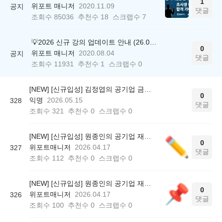
1
위포트 매니저
2020.11.09
공지
댓글
조회수
85036
추천수
18
스크랩수
7
💡2026 신규 강의 업데이트 안내 (26.04.17 ver.)
0
위포트 매니저
2020.08.04
공지
댓글
조회수
11931
추천수
1
스크랩수
0
[NEW] [신규입성] 김정엽의 공기업 금융논술 기본이론!
0
익명
2026.05.15
328
댓글
조회수
321
추천수
0
스크랩수
0
[NEW] [신규입성] 원종인의 공기업 재무관리 중급 문제풀이!
0
위포트매니저
2026.04.17
327
댓글
조회수
112
추천수
0
스크랩수
0
[NEW] [신규입성] 원종인의 공기업 재무관리 중급이론!
0
위포트매니저
2026.04.17
326
댓글
조회수
100
추천수
0
스크랩수
0