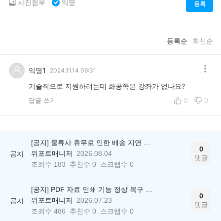
사진첨부
익명
등록
등록순
최신순
익명1
2024.11.14 06:31
기술직으로 지원하려는데 화공쪽은 강좌가 없나요?
답글 쓰기
0
0
[공지] 물류사 휴무로 인한 배송 지연 안내
0
위포트매니저
2026.08.04
공지
댓글
조회수
183
추천수
0
스크랩수
0
[공지] PDF 자료 인쇄 기능 정상 복구 안내
0
위포트매니저
2026.07.23
공지
댓글
조회수
486
추천수
0
스크랩수
0