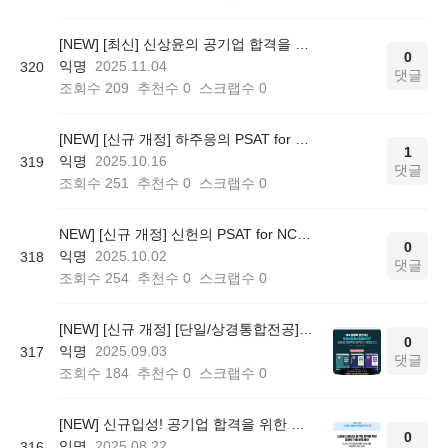
[NEW] [최신] 신상윤의 공기업 합격을 위한 경영학 기출 문제 풀이 [경영지도사 1차 경영학 7개년 편]
0
익명
2025.11.04
320
댓글
조회수
209
추천수
0
스크랩수
0
[NEW] [신규 개정] 하주응의 PSAT for NCS 추리/상황판단 (이론+문제풀이+실전편) - All-in-One
1
익명
2025.10.16
319
댓글
조회수
251
추천수
0
스크랩수
0
NEW] [신규 개정] 신헌의 PSAT for NCS 수리/자료해석 (이론+문제풀이+실전편) - All-in-One
0
익명
2025.10.02
318
댓글
조회수
254
추천수
0
스크랩수
0
[NEW] [신규 개정] [단일/상경통합전공] 김윤상의 공기업 객관식 경영학
0
익명
2025.09.03
317
댓글
조회수
184
추천수
0
스크랩수
0
[NEW] 신규입성! 공기업 합격을 위한 경영학 기출 문제 풀이 [노무사 1차 경영학개론 7개년 편]
0
익명
2025.08.22
316