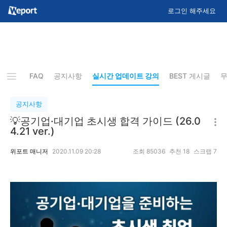
로그인 해주세요
 Q&A
FAQ
공지사항
실시간 업데이트 강의
BEST 게시글
무
공지사항
💡공기업·대기업 초시생 합격 가이드 (26.0
4.21 ver.)
위포트 매니저
2020.11.09 20:28
조회
85036
추천
18
스크랩
7