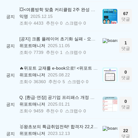
💥<여름방학 맞춤 커리큘럼 2주 완성 무료 스터디> 모집 시작!
67
익명
2025.12.15
공지
댓글
조회수
4433
추천수
0
스크랩수
0
[공지] 크롬 플레이어 초기화 실패 - 오류 조치 방법 안내 (Chrome 142 버전, Edge)
1
위포트매니저
2025.11.05
공지
댓글
조회수
7739
추천수
1
스크랩수
0
🔥위포트 교재를 e-book으로! <위포트 스마트학습실>
0
위포트매니저
2025.08.22
공지
댓글
조회수
36360
추천수
5
스크랩수
0
Q. [환급·연장] 공기업 프리패스 개정 안내 (25.01.21 18:00~)
0
위포트매니저
2025.01.21
공지
댓글
조회수
9459
추천수
0
스크랩수
0
🥇왕초보의 특급취업전략! 합격자 22,244명 배출한 전문가와 함께 직무탐색부터 면접까지 완벽대비
22
위포트매니저
2023.12.13
공지
댓글