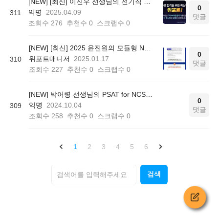
[NEW] [최신] 이진우 선생님의 전기직 최신 기출 600제 강의 오픈!
0
익명
2025.04.09
311
댓글
조회수
276
추천수
0
스크랩수
0
[NEW] [최신] 2025 윤진원의 모듈형 NCS 직업기초능력평가 + 응용 모듈 패턴 강의 오픈!
0
위포트매니저
2025.01.17
310
댓글
조회수
227
추천수
0
스크랩수
0
[NEW] 박어령 선생님의 PSAT for NCS - 의사소통능력
0
익명
2024.10.04
309
댓글
조회수
258
추천수
0
스크랩수
0
1
2
3
4
5
6
검색