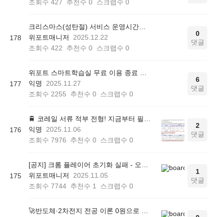
조회수
427
추천수
0
스크랩수
0
크리스마스(성탄절) 서비스 운영시간에 대해 안내드립니다.
0
위포트매니저
2025.12.22
178
댓글
조회수
422
추천수
0
스크랩수
0
위포트 스마트학습실 무료 이용 종료 안내
6
익명
2025.11.27
177
댓글
조회수
2255
추천수
0
스크랩수
0
🚆 코레일 서류 적부 전형! 지금부터 필기 준비해야 합니다
2
익명
2025.11.06
176
댓글
조회수
7976
추천수
0
스크랩수
0
[공지] 크롬 플레이어 초기화 실패 - 오류 조치 방법 안내 (Chrome 142 버전, Edge)
1
위포트매니저
2025.11.05
175
댓글
조회수
7744
추천수
1
스크랩수
0
🚀반도체·2차전지 전공 이론 0원으로 대비하는 법! 전공 면접·자소서 대비 무료 학습실!