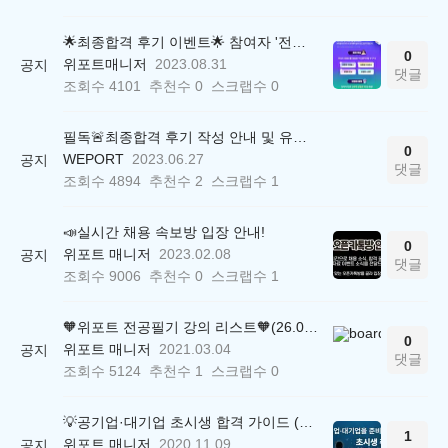
🌟최종합격 후기 이벤트🌟 참여자 '전원' 백화점상품권 증정
0
위포트매니저
2023.08.31
공지
댓글
조회수
4101
추천수
0
스크랩수
0
필독🚨최종합격 후기 작성 안내 및 유의사항
0
WEPORT
2023.06.27
공지
댓글
조회수
4894
추천수
2
스크랩수
1
📣실시간 채용 속보방 입장 안내!
0
위포트 매니저
2023.02.08
공지
댓글
조회수
9006
추천수
0
스크랩수
1
🧡위포트 전공필기 강의 리스트🧡(26.05.22 ver.)
0
위포트 매니저
2021.03.04
공지
댓글
조회수
5124
추천수
1
스크랩수
0
💡공기업·대기업 초시생 합격 가이드 (26.04.21 ver.)
1
위포트 매니저
2020.11.09
공지