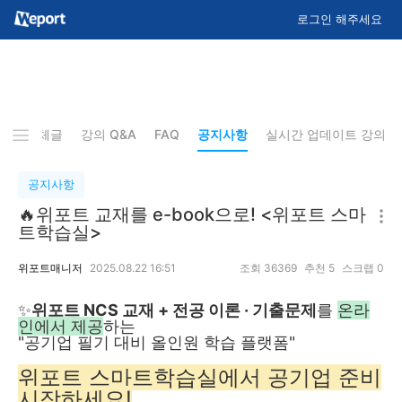
로그인 해주세요
기
전체글
강의 Q&A
FAQ
공지사항
실시간 업데이트 강의
공지사항
🔥위포트 교재를 e-book으로! <위포트 스마
트학습실>
위포트매니저
2025.08.22 16:51
조회
36369
추천
5
스크랩
0
✨
위포트 NCS 교재 + 전공 이론 · 기출문제
를
온라
인에서 제공
하는
"공기업 필기 대비 올인원 학습 플랫폼"
위포트 스마트학습실에서 공기업 준비
시작하세요!