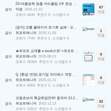
💥<여름방학 맞춤 커리큘럼 2주 완성 무료 스터디> 모집 시작!
67
익명
2025.12.15
공지
댓글
조회수
4435
추천수
0
스크랩수
0
[공지] 크롬 플레이어 초기화 실패 - 오류 조치 방법 안내 (Chrome 142 버전, Edge)
1
위포트매니저
2025.11.05
공지
댓글
조회수
7744
추천수
1
스크랩수
0
🔥위포트 교재를 e-book으로! <위포트 스마트학습실>
0
위포트매니저
2025.08.22
공지
댓글
조회수
36369
추천수
5
스크랩수
0
Q. [환급·연장] 공기업 프리패스 개정 안내 (25.01.21 18:00~)
0
위포트매니저
2025.01.21
공지
댓글
조회수
9459
추천수
0
스크랩수
0
🥇왕초보의 특급취업전략! 합격자 22,244명 배출한 전문가와 함께 직무탐색부터 면접까지 완벽대비
22
위포트매니저
2023.12.13
공지
댓글
조회수
23012
추천수
0
스크랩수
0