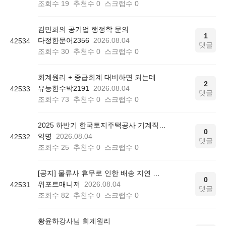
조회수
19
추천수
0
스크랩수
0
김만희의 공기업 행정학 문의
1
다정한문어2356
2026.08.04
42534
댓글
조회수
30
추천수
0
스크랩수
0
회계원리 + 중급회계 대비하면 되는데
2
유능한수박2191
2026.08.04
42533
댓글
조회수
73
추천수
0
스크랩수
0
2025 하반기 한국토지주택공사 기계직 최종 합격 후기
0
익명
2026.08.04
42532
댓글
조회수
25
추천수
0
스크랩수
0
[공지] 물류사 휴무로 인한 배송 지연 안내
0
위포트매니저
2026.08.04
42531
댓글
조회수
82
추천수
0
스크랩수
0
황윤하강사님 회계원리