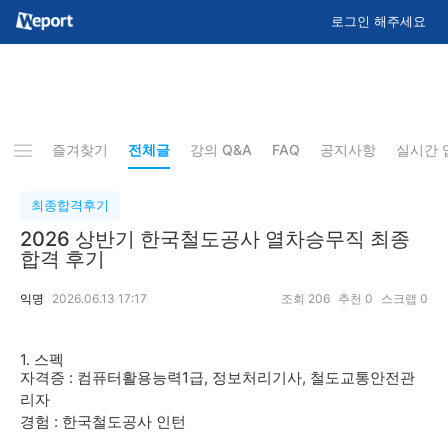
로그인 해주세요
즐겨찾기
전체글
강의 Q&A
FAQ
공지사항
실시간 
최종합격후기
2026 상반기 한국철도공사 열차승무직 최종
합격 후기
익명
2026.06.13 17:17
조회
206
추천
0
스크랩
0
1. 스펙
자격증 : 컴퓨터활용능력1급, 정보처리기사, 철도교통안전관
리자
경험 : 한국철도공사 인턴