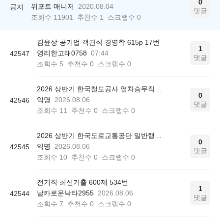
0
위포트 매니저
2020.08.04
공지
댓글
조회수
11901
추천수
1
스크랩수
0
김윤상 공기업 객관식 경영학 615p 17번
1
영리한고래0758
07:44
42547
댓글
조회수
5
추천수
0
스크랩수
0
2026 상반기 한국철도공사 열차승무직 최종 합격 후기
0
익명
2026.08.06
42546
댓글
조회수
11
추천수
0
스크랩수
0
2026 상반기 한국도로교통공단 일반행정 최종 합격 후기
0
익명
2026.08.06
42545
댓글
조회수
10
추천수
0
스크랩수
0
전기직 최신기출 600제 534번
1
날카로운낙타2955
2026.08.06
42544
댓글
조회수
7
추천수
0
스크랩수
0