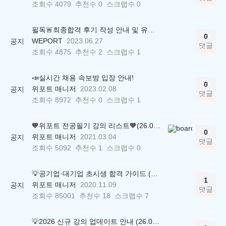
조회수
4079
추천수
0
스크랩수
0
필독🚨최종합격 후기 작성 안내 및 유의사항
0
WEPORT
2023.06.27
공지
댓글
조회수
4875
추천수
2
스크랩수
1
📣실시간 채용 속보방 입장 안내!
0
위포트 매니저
2023.02.08
공지
댓글
조회수
8972
추천수
0
스크랩수
1
🧡위포트 전공필기 강의 리스트🧡(26.05.22 ver.)
0
위포트 매니저
2021.03.04
공지
댓글
조회수
5092
추천수
1
스크랩수
0
💡공기업·대기업 초시생 합격 가이드 (26.04.21 ver.)
1
위포트 매니저
2020.11.09
공지
댓글
조회수
85001
추천수
18
스크랩수
7
💡2026 신규 강의 업데이트 안내 (26.04.17 ver.)