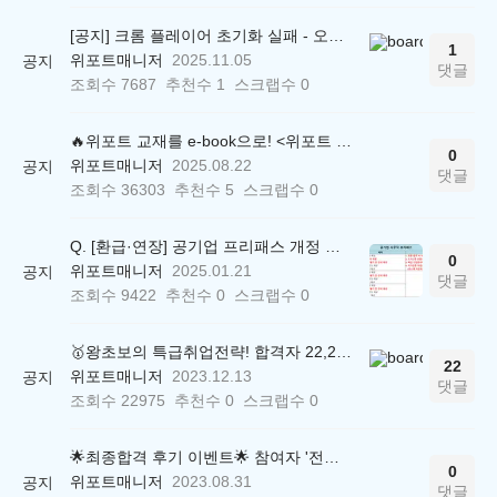
[공지] 크롬 플레이어 초기화 실패 - 오류 조치 방법 안내 (Chrome 142 버전, Edge)
1
위포트매니저
2025.11.05
공지
댓글
조회수
7687
추천수
1
스크랩수
0
🔥위포트 교재를 e-book으로! <위포트 스마트학습실>
0
위포트매니저
2025.08.22
공지
댓글
조회수
36303
추천수
5
스크랩수
0
Q. [환급·연장] 공기업 프리패스 개정 안내 (25.01.21 18:00~)
0
위포트매니저
2025.01.21
공지
댓글
조회수
9422
추천수
0
스크랩수
0
🥇왕초보의 특급취업전략! 합격자 22,244명 배출한 전문가와 함께 직무탐색부터 면접까지 완벽대비
22
위포트매니저
2023.12.13
공지
댓글
조회수
22975
추천수
0
스크랩수
0
🌟최종합격 후기 이벤트🌟 참여자 '전원' 백화점상품권 증정
0
위포트매니저
2023.08.31
공지
댓글