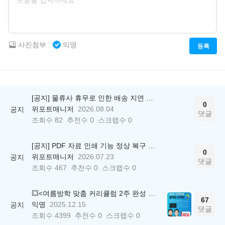
사진첨부
익명
등록
[공지] 물류사 휴무로 인한 배송 지연 안내
0
위포트매니저
2026.08.04
공지
댓글
조회수
82
추천수
0
스크랩수
0
[공지] PDF 자료 인쇄 기능 정상 복구 안내
0
위포트매니저
2026.07.23
공지
댓글
조회수
467
추천수
0
스크랩수
0
💥<여름방학 맞춤 커리큘럼 2주 완성 무료 스터디> 모집 시작!
67
익명
2025.12.15
공지
댓글
조회수
4399
추천수
0
스크랩수
0