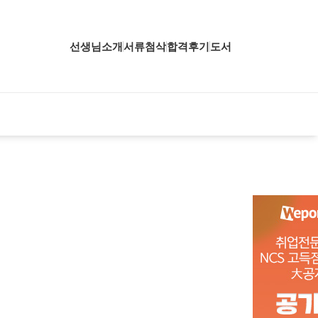
선생님소개
서류첨삭
합격후기
도서
업핵심분석
업핵심분석
업핵심분석
공핵심분석
무핵심분석
자소서 핵심분석