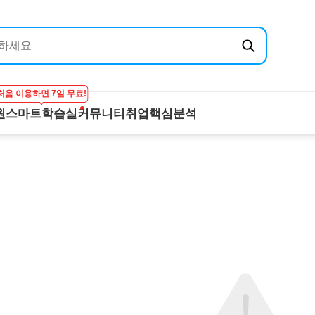
처음 이용하면 7일 무료!
원
스마트학습실
커뮤니티
취업핵심분석
엔지닉
공무원
스마트학습실
커뮤니티
취
온라인 강의
학습하기
BEST 게시글
기
실
프리패스
시험보기
최종합격후기
산
마이노트
강의 Q&A
전
스마트학습실 Q&A
직
FAQ
합격