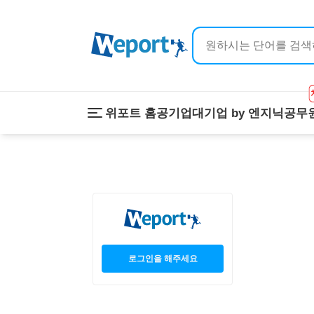
위포트 홈
공기업
대기업 by 엔지닉
공무
위포트 홈
공기업
대기업 by 
온라인 강의
이공계 강의
프리패스
스마트학습
스마트학습실
학원 강의
1:1 컨설팅
로그인을 해주세요