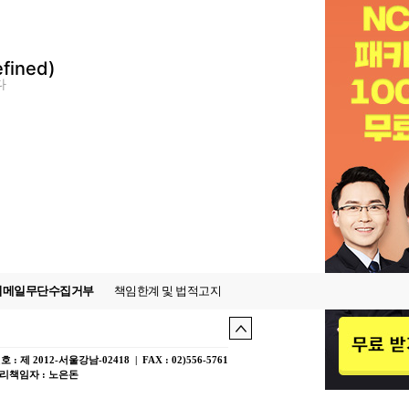
fined)
다